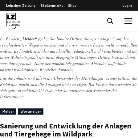
Leipziger Zeitung
Stellenmarkt
Shop
Login
Leipziger Zeitung
Im Bereich
„Melder“
finden Sie Inhalte Dritter, die uns tagtäglich auf den
verschiedensten Wegen erreichen und die wir unseren Lesern nicht vorenthalten
wollen. Es handelt sich also um aktuelle, redaktionell nicht bearbeitete und auf
ihren Wahrheitsgehalt hin nicht überprüfte Mitteilungen Dritter. Welche damit
stets durchgehende Zitate der namentlich genannten Absender außerhalb
unseres redaktionellen Bereiches darstellen.
Für die Inhalte sind allein die Übersender der Mitteilungen verantwortlich, die
Redaktion macht sich die Aussagen nicht zu eigen. Bei Fragen dazu wenden Sie
sich gern an
redaktion@l-iz.de
oder kontaktieren den Versender der
Informationen.
Melder
Wortmelder
Sanierung und Entwicklung der Anlagen
und Tiergehege im Wildpark