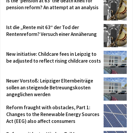
Is the ‘pension at 63’ the death knell for
pension reform? An attempt at an analysis
Ist die „Rente mit 63“ der Tod der
Rentenreform? Versuch einer Annäherung
New initiative: Childcare fees in Leipzig to
be adjusted to reflect rising childcare costs
Neuer Vorstoß: Leipziger Elternbeiträge
sollen an steigende Betreuungskosten
angeglichen werden
Reform fraught with obstacles, Part 1:
Changes to the Renewable Energy Sources
Act (EEG) also affect consumers