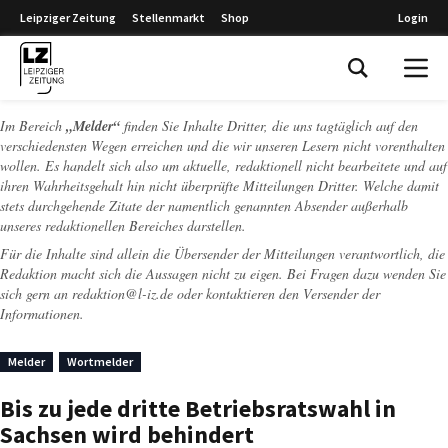
Leipziger Zeitung
Stellenmarkt
Shop
Login
Leipziger Zeitung
Im Bereich
„Melder“
finden Sie Inhalte Dritter, die uns tagtäglich auf den
verschiedensten Wegen erreichen und die wir unseren Lesern nicht vorenthalten
wollen. Es handelt sich also um aktuelle, redaktionell nicht bearbeitete und auf
ihren Wahrheitsgehalt hin nicht überprüfte Mitteilungen Dritter. Welche damit
stets durchgehende Zitate der namentlich genannten Absender außerhalb
unseres redaktionellen Bereiches darstellen.
Für die Inhalte sind allein die Übersender der Mitteilungen verantwortlich, die
Redaktion macht sich die Aussagen nicht zu eigen. Bei Fragen dazu wenden Sie
sich gern an
redaktion@l-iz.de
oder kontaktieren den Versender der
Informationen.
Melder
Wortmelder
Bis zu jede dritte Betriebsratswahl in
Sachsen wird behindert