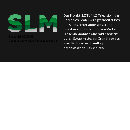
Das Projekt „LZ TV“ (LZ Television) der
LZ Medien GmbH wird gefördert durch
die Sächsische Landesanstalt für
privaten Rundfunk und neue Medien.
Diese Maßnahme wird mitfinanziert
durch Steuermittel auf Grundlage des
vom Sächsischen Landtag
beschlossenen Haushaltes.