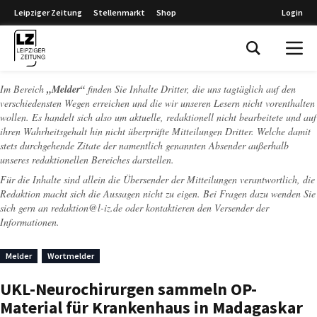
Leipziger Zeitung
Stellenmarkt
Shop
Login
Leipziger Zeitung
Im Bereich
„Melder“
finden Sie Inhalte Dritter, die uns tagtäglich auf den
verschiedensten Wegen erreichen und die wir unseren Lesern nicht vorenthalten
wollen. Es handelt sich also um aktuelle, redaktionell nicht bearbeitete und auf
ihren Wahrheitsgehalt hin nicht überprüfte Mitteilungen Dritter. Welche damit
stets durchgehende Zitate der namentlich genannten Absender außerhalb
unseres redaktionellen Bereiches darstellen.
Für die Inhalte sind allein die Übersender der Mitteilungen verantwortlich, die
Redaktion macht sich die Aussagen nicht zu eigen. Bei Fragen dazu wenden Sie
sich gern an
redaktion@l-iz.de
oder kontaktieren den Versender der
Informationen.
Melder
Wortmelder
UKL-Neurochirurgen sammeln OP-
Material für Krankenhaus in Madagaskar