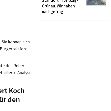
Standort in Leipzig-
Grünau. Wir haben
nachgefragt
 Sie können sich
Bürgertelefon:
ite des Robert-
aillierte Analyse
ert Koch
für den