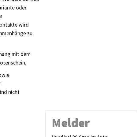
ariante oder
em
ontakte wird
sammenhänge zu
nhang mit dem
Totenschein.
sowie
r
ind nicht
Melder