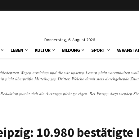
Donnerstag, 6. August 2026
LEBEN
KULTUR
BILDUNG
SPORT
VERANSTA
schiedensten Wegen erreichen und die wir unseren Lesern nicht vorenthalten woll
hin nicht überprüfte Mitteilungen Dritter. Welche damit stets durchgehende Zita
e Redaktion macht sich die Aussagen nicht zu eigen. Bei Fragen dazu wenden Sie
ipzig: 10.980 bestätigte 