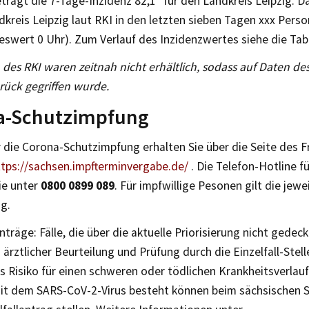
trägt die 7-Tage-Inzidenz 82,1* für den Landkreis Leipzig. D
dkreis Leipzig laut RKI in den letzten sieben Tagen xxx Person
swert 0 Uhr). Zum Verlauf des Inzidenzwertes siehe die Tabe
 des RKI waren zeitnah nicht erhältlich, sodass auf Daten des
rück gegriffen wurde.
a-Schutzimpfung
 die Corona-Schutzimpfung erhalten Sie über die Seite des F
ttps://sachsen.impfterminvergabe.de/
. Die Telefon-Hotline f
ie unter
0800 0899 089
. Für impfwillige Pesonen gilt die jewei
ng.
Anträge: Fälle, die über die aktuelle Priorisierung nicht gedeck
ärztlicher Beurteilung und Prüfung durch die Einzelfall-Stelle
s Risiko für einen schweren oder tödlichen Krankheitsverlauf
mit dem SARS-CoV-2-Virus besteht können beim sächsischen S