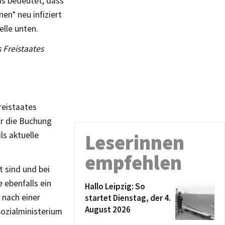
as bedeutet, dass
en* neu infiziert
lle unten.
 Freistaates
reistaates
ür die Buchung
ls aktuelle
Leserinnen
empfehlen
t sind und bei
 ebenfalls ein
Hallo Leipzig: So
 nach einer
startet Dienstag, der 4.
August 2026
ozialministerium