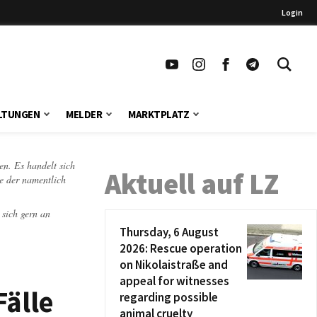
Login
LTUNGEN
MELDER
MARKTPLATZ
en. Es handelt sich
Aktuell auf LZ
te der namentlich
 sich gern an
Thursday, 6 August
2026: Rescue operation
on Nikolaistraße and
appeal for witnesses
Fälle
regarding possible
animal cruelty