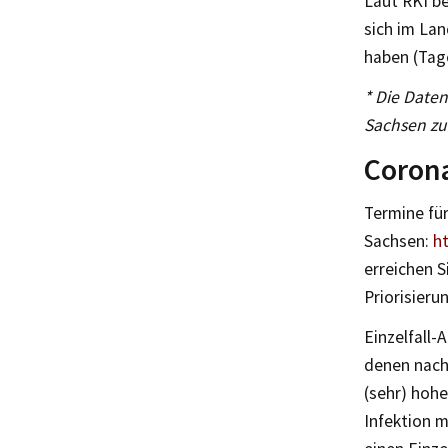
Laut RKI be
sich im Lan
haben (Tage
* Die Daten
Sachsen zu
Coron
Termine für
Sachsen:
h
erreichen S
Priorisieru
Einzelfall-
denen nach 
(sehr) hohe
Infektion 