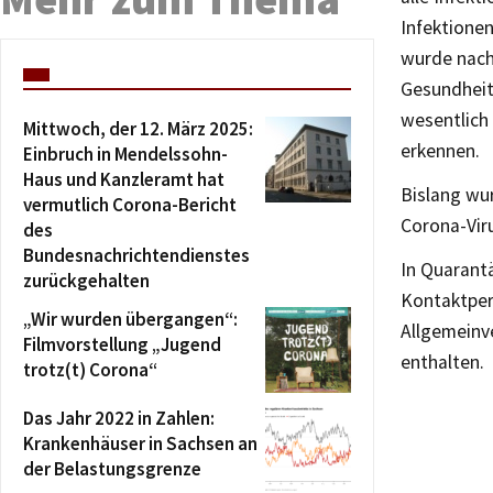
Infektionen
wurde nach
Gesundheit
wesentlich
Mittwoch, der 12. März 2025:
erkennen.
Einbruch in Mendelssohn-
Haus und Kanzleramt hat
Bislang wu
vermutlich Corona-Bericht
Corona-Vir
des
Bundesnachrichtendienstes
In Quarantä
zurückgehalten
Kontaktper
„Wir wurden übergangen“:
Allgemeinv
Filmvorstellung „Jugend
enthalten.
trotz(t) Corona“
Das Jahr 2022 in Zahlen:
Krankenhäuser in Sachsen an
der Belastungsgrenze