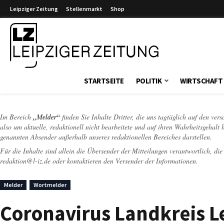
Leipziger Zeitung
Stellenmarkt
Shop
Leipziger Zeitung
STARTSEITE
POLITIK
WIRTSCHAFT
Im Bereich
„Melder“
finden Sie Inhalte Dritter, die uns tagtäglich auf den ver
also um aktuelle, redaktionell nicht bearbeitete und auf ihren Wahrheitsgehalt 
genannten Absender außerhalb unseres redaktionellen Bereiches darstellen.
Für die Inhalte sind allein die Übersender der Mitteilungen verantwortlich, di
redaktion@l-iz.de
oder kontaktieren den Versender der Informationen.
Melder
Wortmelder
Coronavirus Landkreis Le