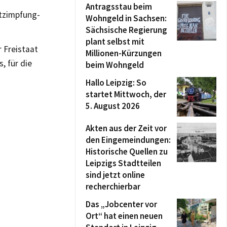
Antragsstau beim
utzimpfung-
Wohngeld in Sachsen:
Sächsische Regierung
plant selbst mit
r Freistaat
Millionen-Kürzungen
, für die
beim Wohngeld
Hallo Leipzig: So
startet Mittwoch, der
5. August 2026
Akten aus der Zeit vor
den Eingemeindungen:
Historische Quellen zu
Leipzigs Stadtteilen
sind jetzt online
recherchierbar
Das „Jobcenter vor
Ort“ hat einen neuen