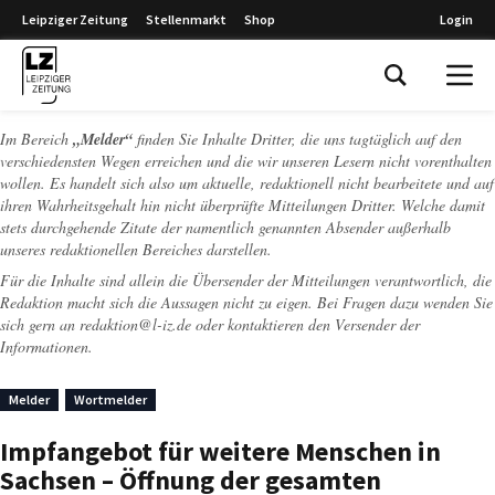
Leipziger Zeitung
Stellenmarkt
Shop
Login
Leipziger Zeitung
Im Bereich
„Melder“
finden Sie Inhalte Dritter, die uns tagtäglich auf den
verschiedensten Wegen erreichen und die wir unseren Lesern nicht vorenthalten
wollen. Es handelt sich also um aktuelle, redaktionell nicht bearbeitete und auf
ihren Wahrheitsgehalt hin nicht überprüfte Mitteilungen Dritter. Welche damit
stets durchgehende Zitate der namentlich genannten Absender außerhalb
unseres redaktionellen Bereiches darstellen.
Für die Inhalte sind allein die Übersender der Mitteilungen verantwortlich, die
Redaktion macht sich die Aussagen nicht zu eigen. Bei Fragen dazu wenden Sie
sich gern an
redaktion@l-iz.de
oder kontaktieren den Versender der
Informationen.
Melder
Wortmelder
Impfangebot für weitere Menschen in
Sachsen – Öffnung der gesamten