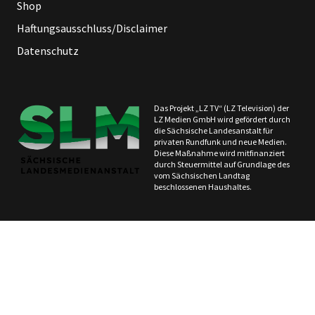
Shop
Haftungsausschluss/Disclaimer
Datenschutz
Das Projekt „LZ TV“ (LZ Television) der
LZ Medien GmbH wird gefördert durch
die Sächsische Landesanstalt für
privaten Rundfunk und neue Medien.
Diese Maßnahme wird mitfinanziert
durch Steuermittel auf Grundlage des
vom Sächsischen Landtag
beschlossenen Haushaltes.