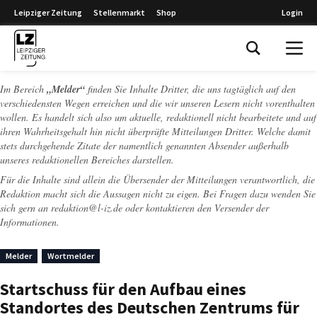
Leipziger Zeitung
Stellenmarkt
Shop
Login
Leipziger Zeitung
Im Bereich
„Melder“
finden Sie Inhalte Dritter, die uns tagtäglich auf den
verschiedensten Wegen erreichen und die wir unseren Lesern nicht vorenthalten
wollen. Es handelt sich also um aktuelle, redaktionell nicht bearbeitete und auf
ihren Wahrheitsgehalt hin nicht überprüfte Mitteilungen Dritter. Welche damit
stets durchgehende Zitate der namentlich genannten Absender außerhalb
unseres redaktionellen Bereiches darstellen.
Für die Inhalte sind allein die Übersender der Mitteilungen verantwortlich, die
Redaktion macht sich die Aussagen nicht zu eigen. Bei Fragen dazu wenden Sie
sich gern an
redaktion@l-iz.de
oder kontaktieren den Versender der
Informationen.
Melder
Wortmelder
Startschuss für den Aufbau eines
Standortes des Deutschen Zentrums für