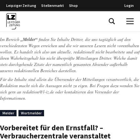
Leipziger Zeitung
Stellenmarkt
Shop
Login
Leipziger Zeitung
Im Bereich
„Melder“
finden Sie Inhalte Dritter, die uns tagtäglich auf den
verschiedensten Wegen erreichen und die wir unseren Lesern nicht vorenthalten
wollen. Es handelt sich also um aktuelle, redaktionell nicht bearbeitete und auf
ihren Wahrheitsgehalt hin nicht überprüfte Mitteilungen Dritter. Welche damit
stets durchgehende Zitate der namentlich genannten Absender außerhalb
unseres redaktionellen Bereiches darstellen.
Für die Inhalte sind allein die Übersender der Mitteilungen verantwortlich, die
Redaktion macht sich die Aussagen nicht zu eigen. Bei Fragen dazu wenden Sie
sich gern an
redaktion@l-iz.de
oder kontaktieren den Versender der
Informationen.
Melder
Wortmelder
Vorbereitet für den Ernstfall? –
Verbraucherzentrale veranstaltet