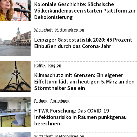
Koloniale Geschichte: Sächsische
Völkerkundemuseen starten Plattform zur
Dekolonisierung
·
Wirtschaft
Metropolregion
Leipziger Gästestatistik 2020: 45 Prozent
Einbußen durch das Corona-Jahr
·
Politik
Region
Klimaschutz mit Grenzen: Ein eigener
Eiffelturm lädt am heutigen 5. März an den
Störmthalter See ein
·
Bildung
Forschung
HTWK-Forschung: Das COVID-19-
Infektionsrisiko in Räumen punktgenau
berechnen
·
Wirtschaft
Metropolregion