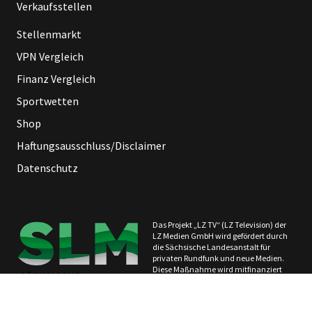
Verkaufsstellen
Stellenmarkt
VPN Vergleich
Finanz Vergleich
Sportwetten
Shop
Haftungsausschluss/Disclaimer
Datenschutz
Das Projekt „LZ TV“ (LZ Television) der
LZ Medien GmbH wird gefördert durch
die Sächsische Landesanstalt für
privaten Rundfunk und neue Medien.
Diese Maßnahme wird mitfinanziert
durch Steuermittel auf Grundlage des
vom Sächsischen Landtag
beschlossenen Haushaltes.