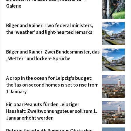
Galerie
Bilger and Rainer: Two federal ministers,
the ‘weather’ and light-hearted remarks
Bilger und Rainer: Zwei Bundesminister, das
„Wetter“ und lockere Sprüche
A drop in the ocean for Leipzig’s budget:
the tax on second homes is set to rise from
1 January
Ein paar Peanuts für den Leipziger
Haushalt: Zweitwohnungsteuer soll zum 1.
Januar erhöht werden
Reform Faced with Numerous Obstacles,