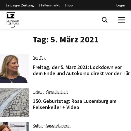
Leipziger Zeitung
Stellenmarkt
Shop
Login
Leipziger Zeitung
Tag:
5. März 2021
Der Tag
Freitag, der 5. März 2021: Lockdown vor
dem Ende und Autokorso direkt vor der Tür
·
Leben
Gesellschaft
150. Geburtstag: Rosa Luxemburg am
Felsenkeller + Video
·
Kultur
Ausstellungen