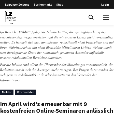
Leipziger Zeitung
Stellenmarkt
Shop
Login
Leipziger Zeitung
Im Bereich
„Melder“
finden Sie Inhalte Dritter, die uns tagtäglich auf den
verschiedensten Wegen erreichen und die wir unseren Lesern nicht vorenthalten
wollen. Es handelt sich also um aktuelle, redaktionell nicht bearbeitete und auf
ihren Wahrheitsgehalt hin nicht überprüfte Mitteilungen Dritter. Welche damit
stets durchgehende Zitate der namentlich genannten Absender außerhalb
unseres redaktionellen Bereiches darstellen.
Für die Inhalte sind allein die Übersender der Mitteilungen verantwortlich, die
Redaktion macht sich die Aussagen nicht zu eigen. Bei Fragen dazu wenden Sie
sich gern an
redaktion@l-iz.de
oder kontaktieren den Versender der
Informationen.
Melder
Wortmelder
Im April wird’s erneuerbar mit 9
kostenfreien Online-Seminaren anlässlich