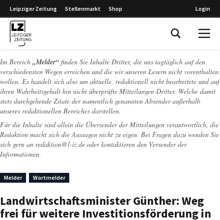
Leipziger Zeitung
Stellenmarkt
Shop
Login
Leipziger Zeitung
Im Bereich
„Melder“
finden Sie Inhalte Dritter, die uns tagtäglich auf den
verschiedensten Wegen erreichen und die wir unseren Lesern nicht vorenthalten
wollen. Es handelt sich also um aktuelle, redaktionell nicht bearbeitete und auf
ihren Wahrheitsgehalt hin nicht überprüfte Mitteilungen Dritter. Welche damit
stets durchgehende Zitate der namentlich genannten Absender außerhalb
unseres redaktionellen Bereiches darstellen.
Für die Inhalte sind allein die Übersender der Mitteilungen verantwortlich, die
Redaktion macht sich die Aussagen nicht zu eigen. Bei Fragen dazu wenden Sie
sich gern an
redaktion@l-iz.de
oder kontaktieren den Versender der
Informationen.
Melder
Wortmelder
Landwirtschaftsminister Günther: Weg
frei für weitere Investitionsförderung in