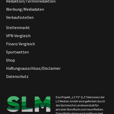
Redaktion/Terminredaktion
Werbung/Mediadaten
Verkaufsstellen
Stellenmarkt
VPN Vergleich
Finanz Vergleich
Sportwetten
Shop
Haftungsausschluss/Disclaimer
Datenschutz
Das Projekt „LZ TV“ (LZ Television) der
LZ Medien GmbH wird gefördert durch
die Sächsische Landesanstalt für
privaten Rundfunk und neue Medien.
Diese Maßnahme wird mitfinanziert