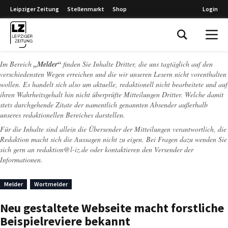
Leipziger Zeitung
Stellenmarkt
Shop
Login
Leipziger Zeitung
Im Bereich
„Melder“
finden Sie Inhalte Dritter, die uns tagtäglich auf den
verschiedensten Wegen erreichen und die wir unseren Lesern nicht vorenthalten
wollen. Es handelt sich also um aktuelle, redaktionell nicht bearbeitete und auf
ihren Wahrheitsgehalt hin nicht überprüfte Mitteilungen Dritter. Welche damit
stets durchgehende Zitate der namentlich genannten Absender außerhalb
unseres redaktionellen Bereiches darstellen.
Für die Inhalte sind allein die Übersender der Mitteilungen verantwortlich, die
Redaktion macht sich die Aussagen nicht zu eigen. Bei Fragen dazu wenden Sie
sich gern an
redaktion@l-iz.de
oder kontaktieren den Versender der
Informationen.
Melder
Wortmelder
Neu gestaltete Webseite macht forstliche
Beispielreviere bekannt