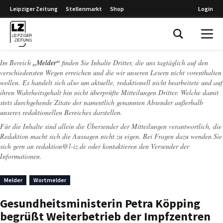
Leipziger Zeitung
Stellenmarkt
Shop
Login
Leipziger Zeitung
Im Bereich
„Melder“
finden Sie Inhalte Dritter, die uns tagtäglich auf den
verschiedensten Wegen erreichen und die wir unseren Lesern nicht vorenthalten
wollen. Es handelt sich also um aktuelle, redaktionell nicht bearbeitete und auf
ihren Wahrheitsgehalt hin nicht überprüfte Mitteilungen Dritter. Welche damit
stets durchgehende Zitate der namentlich genannten Absender außerhalb
unseres redaktionellen Bereiches darstellen.
Für die Inhalte sind allein die Übersender der Mitteilungen verantwortlich, die
Redaktion macht sich die Aussagen nicht zu eigen. Bei Fragen dazu wenden Sie
sich gern an
redaktion@l-iz.de
oder kontaktieren den Versender der
Informationen.
Melder
Wortmelder
Gesundheitsministerin Petra Köpping
begrüßt Weiterbetrieb der Impfzentren