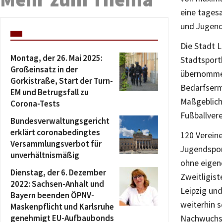
eine tagesa
und Jugendl
Die Stadt L
Montag, der 26. Mai 2025:
Stadtsport
Großeinsatz in der
übernommen
Gorkistraße, Start der Turn-
Bedarfserm
EM und Betrugsfall zu
Maßgebliche
Corona-Tests
Fußballvere
Bundesverwaltungsgericht
erklärt coronabedingtes
120 Verein
Versammlungsverbot für
Jugendspor
unverhältnismäßig
ohne eigene
Dienstag, der 6. Dezember
Zweitligist
2022: Sachsen-Anhalt und
Leipzig und
Bayern beenden ÖPNV-
weiterhin s
Maskenpflicht und Karlsruhe
genehmigt EU-Aufbaubonds
Nachwuchss