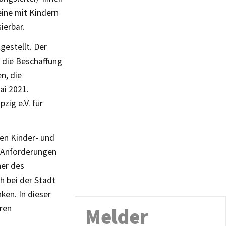
eine mit Kindern
ierbar.
gestellt. Der
 die Beschaffung
n, die
ai 2021.
zig e.V. für
en Kinder- und
n Anforderungen
ner des
h bei der Stadt
ken. In dieser
eren
Melder