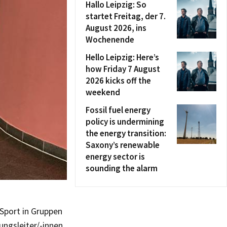
Hallo Leipzig: So
startet Freitag, der 7.
August 2026, ins
Wochenende
Hello Leipzig: Here’s
how Friday 7 August
2026 kicks off the
weekend
Fossil fuel energy
policy is undermining
the energy transition:
Saxony’s renewable
energy sector is
sounding the alarm
Sport in Gruppen
ungsleiter/-innen