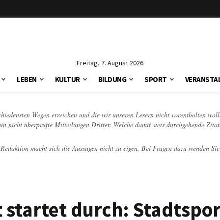
Freitag, 7. August 2026
LEBEN
KULTUR
BILDUNG
SPORT
VERANSTA
schiedensten Wegen erreichen und die wir unseren Lesern nicht vorenthalten woll
hin nicht überprüfte Mitteilungen Dritter. Welche damit stets durchgehende Zita
e Redaktion macht sich die Aussagen nicht zu eigen. Bei Fragen dazu wenden Sie
 startet durch: Stadtspo