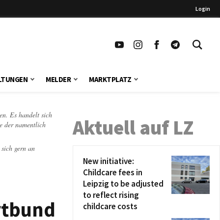
Login
LTUNGEN
MELDER
MARKTPLATZ
en. Es handelt sich
Aktuell auf LZ
te der namentlich
 sich gern an
New initiative:
Childcare fees in
Leipzig to be adjusted
to reflect rising
rtbund
childcare costs