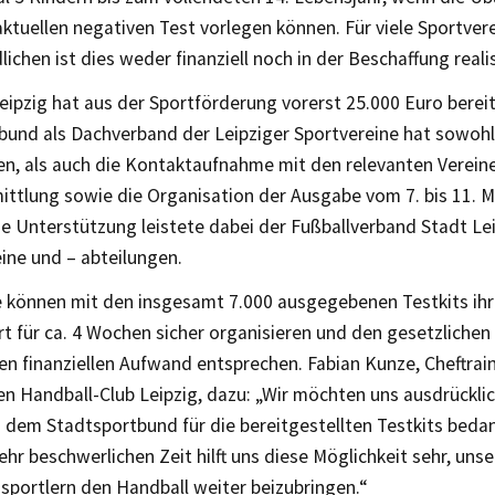
ktuellen negativen Test vorlegen können. Für viele Sportver
ichen ist dies weder finanziell noch in der Beschaffung realis
eipzig hat aus der Sportförderung vorerst 25.000 Euro bereit
bund als Dachverband der Leipziger Sportvereine hat sowohl
, als auch die Kontaktaufnahme mit den relevanten Vereine
ittlung sowie die Organisation der Ausgabe vom 7. bis 11. M
 Unterstützung leistete dabei der Fußballverband Stadt Leip
ine und – abteilungen.
e können mit den insgesamt 7.000 ausgegebenen Testkits ihr
t für ca. 4 Wochen sicher organisieren und den gesetzliche
n finanziellen Aufwand entsprechen. Fabian Kunze, Cheftrai
en Handball-Club Leipzig, dazu: „Wir möchten uns ausdrücklic
 dem Stadtsportbund für die bereitgestellten Testkits bedan
ehr beschwerlichen Zeit hilft uns diese Möglichkeit sehr, uns
portlern den Handball weiter beizubringen.“