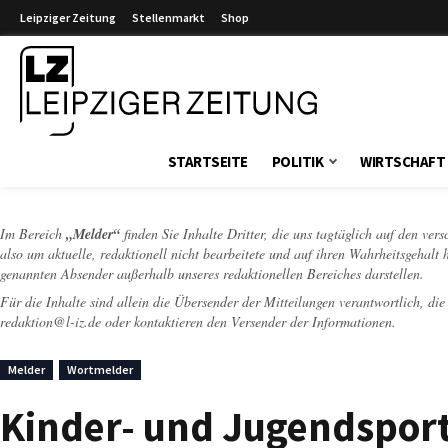
Leipziger Zeitung
Stellenmarkt
Shop
Leipziger Zeitung
STARTSEITE
POLITIK
WIRTSCHAFT
Im Bereich
„Melder“
finden Sie Inhalte Dritter, die uns tagtäglich auf den ver
also um aktuelle, redaktionell nicht bearbeitete und auf ihren Wahrheitsgehalt 
genannten Absender außerhalb unseres redaktionellen Bereiches darstellen.
Für die Inhalte sind allein die Übersender der Mitteilungen verantwortlich, di
redaktion@l-iz.de
oder kontaktieren den Versender der Informationen.
Melder
Wortmelder
Kinder- und Jugendsport