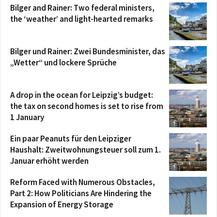
Bilger and Rainer: Two federal ministers,
the ‘weather’ and light-hearted remarks
Bilger und Rainer: Zwei Bundesminister, das
„Wetter“ und lockere Sprüche
A drop in the ocean for Leipzig’s budget:
the tax on second homes is set to rise from
1 January
Ein paar Peanuts für den Leipziger
Haushalt: Zweitwohnungsteuer soll zum 1.
Januar erhöht werden
Reform Faced with Numerous Obstacles,
Part 2: How Politicians Are Hindering the
Expansion of Energy Storage