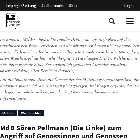
Leipziger Zeitung
Stellenmarkt
Shop
Login
Leipziger Zeitung
Im Bereich
„Melder“
finden Sie Inhalte Dritter, die uns tagtäglich auf den
verschiedensten Wegen erreichen und die wir unseren Lesern nicht vorenthalten
wollen. Es handelt sich also um aktuelle, redaktionell nicht bearbeitete und auf
ihren Wahrheitsgehalt hin nicht überprüfte Mitteilungen Dritter. Welche damit
stets durchgehende Zitate der namentlich genannten Absender außerhalb
unseres redaktionellen Bereiches darstellen.
Für die Inhalte sind allein die Übersender der Mitteilungen verantwortlich, die
Redaktion macht sich die Aussagen nicht zu eigen. Bei Fragen dazu wenden Sie
sich gern an
redaktion@l-iz.de
oder kontaktieren den Versender der
Informationen.
Melder
Wortmelder
MdB Sören Pellmann (Die Linke) zum
Angriff auf Genossinnen und Genossen