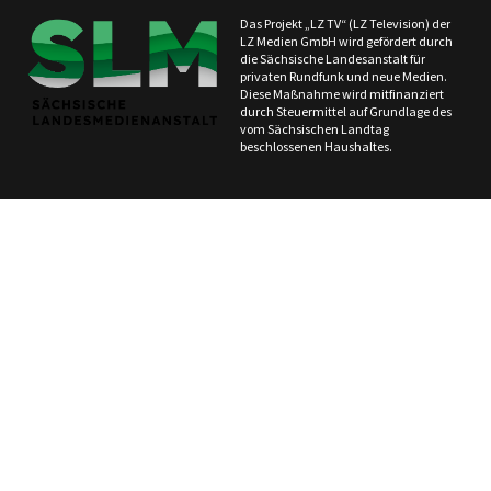
Das Projekt „LZ TV“ (LZ Television) der
LZ Medien GmbH wird gefördert durch
die Sächsische Landesanstalt für
privaten Rundfunk und neue Medien.
Diese Maßnahme wird mitfinanziert
durch Steuermittel auf Grundlage des
vom Sächsischen Landtag
beschlossenen Haushaltes.