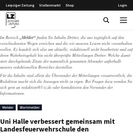
Leipziger Zeitung
Stellenmarkt
Shop
Login
Leipziger Zeitung
Im Bereich
„Melder“
finden Sie Inhalte Dritter, die uns tagtäglich auf den
verschiedensten Wegen erreichen und die wir unseren Lesern nicht vorenthalten
wollen. Es handelt sich also um aktuelle, redaktionell nicht bearbeitete und auf
ihren Wahrheitsgehalt hin nicht überprüfte Mitteilungen Dritter. Welche damit
stets durchgehende Zitate der namentlich genannten Absender außerhalb
unseres redaktionellen Bereiches darstellen.
Für die Inhalte sind allein die Übersender der Mitteilungen verantwortlich, die
Redaktion macht sich die Aussagen nicht zu eigen. Bei Fragen dazu wenden Sie
sich gern an
redaktion@l-iz.de
oder kontaktieren den Versender der
Informationen.
Melder
Wortmelder
Uni Halle verbessert gemeinsam mit
Landesfeuerwehrschule den