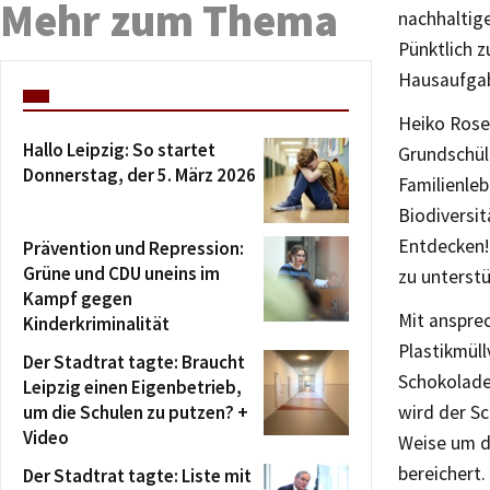
Mehr zum Thema
nachhaltig
Pünktlich 
Hausaufgab
Heiko Rose
Hallo Leipzig: So startet
Grundschül
Donnerstag, der 5. März 2026
Familienle
Biodiversi
Entdecken!
Prävention und Repression:
Grüne und CDU uneins im
zu unterstü
Kampf gegen
Mit anspre
Kinderkriminalität
Plastikmül
Der Stadtrat tagte: Braucht
Schokolade
Leipzig einen Eigenbetrieb,
um die Schulen zu putzen? +
wird der S
Video
Weise um d
bereichert.
Der Stadtrat tagte: Liste mit