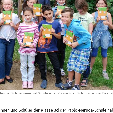
“ an Schülerinnen und Schülern der Klasse 3d im Schulgarten der Pablo-N
rinnen und Schüler der Klasse 3d der Pablo-Neruda-Schule h