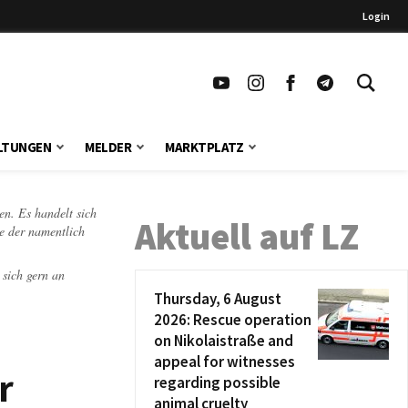
Login
LTUNGEN
MELDER
MARKTPLATZ
en. Es handelt sich
Aktuell auf LZ
te der namentlich
 sich gern an
Thursday, 6 August
2026: Rescue operation
on Nikolaistraße and
appeal for witnesses
r
regarding possible
animal cruelty