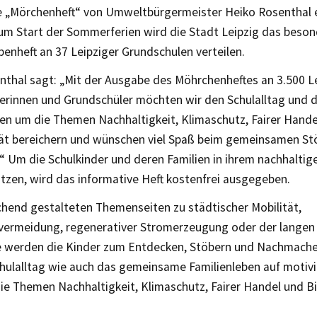
e „Mörchenheft“ von Umweltbürgermeister Heiko Rosenthal e
zum Start der Sommerferien wird die Stadt Leipzig das beso
enheft an 37 Leipziger Grundschulen verteilen.
nthal sagt: „Mit der Ausgabe des Möhrchenheftes an 3.500 L
erinnen und Grundschüler möchten wir den Schulalltag und
ben um die Themen Nachhaltigkeit, Klimaschutz, Fairer Hande
tät bereichern und wünschen viel Spaß beim gemeinsamen St
“ Um die Schulkinder und deren Familien in ihrem nachhaltig
tzen, wird das informative Heft kostenfrei ausgegeben.
chend gestalteten Themenseiten zu städtischer Mobilität,
lvermeidung, regenerativer Stromerzeugung oder der langen 
 werden die Kinder zum Entdecken, Stöbern und Nachmachen
chulalltag wie auch das gemeinsame Familienleben auf motiv
ie Themen Nachhaltigkeit, Klimaschutz, Fairer Handel und Bi