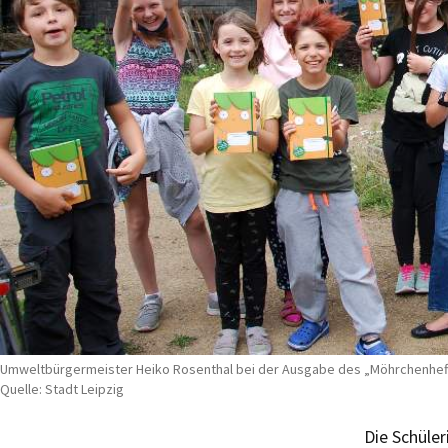
Umweltbürgermeister Heiko Rosenthal bei der Ausgabe des „Möhrchenheftes
Quelle: Stadt Leipzig
Die Schüle