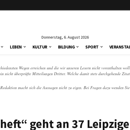
Donnerstag, 6. August 2026
LEBEN
KULTUR
BILDUNG
SPORT
VERANSTA
schiedensten Wegen erreichen und die wir unseren Lesern nicht vorenthalten woll
hin nicht überprüfte Mitteilungen Dritter. Welche damit stets durchgehende Zita
e Redaktion macht sich die Aussagen nicht zu eigen. Bei Fragen dazu wenden Sie
eft“ geht an 37 Leipzige