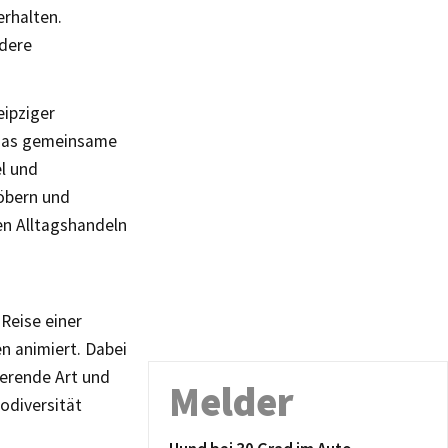
rhalten.
ndere
eipziger
 das gemeinsame
l und
öbern und
en Alltagshandeln
Reise einer
 animiert. Dabei
ierende Art und
Melder
odiversität