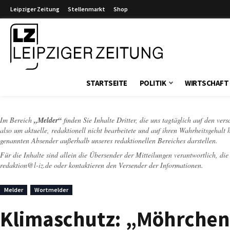
Leipziger Zeitung
Stellenmarkt
Shop
Leipziger Zeitung
STARTSEITE
POLITIK
WIRTSCHAFT
Im Bereich
„Melder“
finden Sie Inhalte Dritter, die uns tagtäglich auf den ver
also um aktuelle, redaktionell nicht bearbeitete und auf ihren Wahrheitsgehalt 
genannten Absender außerhalb unseres redaktionellen Bereiches darstellen.
Für die Inhalte sind allein die Übersender der Mitteilungen verantwortlich, di
redaktion@l-iz.de
oder kontaktieren den Versender der Informationen.
Melder
Wortmelder
Klimaschutz: „Möhrchenh