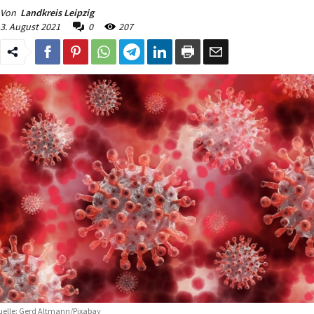
Von
Landkreis Leipzig
3. August 2021
0
207
elle: Gerd Altmann/Pixabay