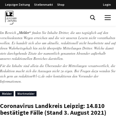
Leipziger Zeitung
Stellenmarkt
Shop
Login
Leipziger Zeitung
Im Bereich
„Melder“
finden Sie Inhalte Dritter, die uns tagtäglich auf den
verschiedensten Wegen erreichen und die wir unseren Lesern nicht vorenthalten
wollen. Es handelt sich also um aktuelle, redaktionell nicht bearbeitete und auf
ihren Wahrheitsgehalt hin nicht überprüfte Mitteilungen Dritter. Welche damit
stets durchgehende Zitate der namentlich genannten Absender außerhalb
unseres redaktionellen Bereiches darstellen.
Für die Inhalte sind allein die Übersender der Mitteilungen verantwortlich, die
Redaktion macht sich die Aussagen nicht zu eigen. Bei Fragen dazu wenden Sie
sich gern an
redaktion@l-iz.de
oder kontaktieren den Versender der
Informationen.
Melder
Wortmelder
Coronavirus Landkreis Leipzig: 14.810
bestätigte Fälle (Stand 3. August 2021)