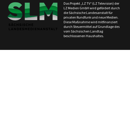
Das Projekt „LZ TV“ (LZ Television) der
LZ Medien GmbH wird gefördert durch
die Sächsische Landesanstalt für
privaten Rundfunk und neue Medien.
Diese Maßnahme wird mitfinanziert
durch Steuermittel auf Grundlage des
vom Sächsischen Landtag
beschlossenen Haushaltes.