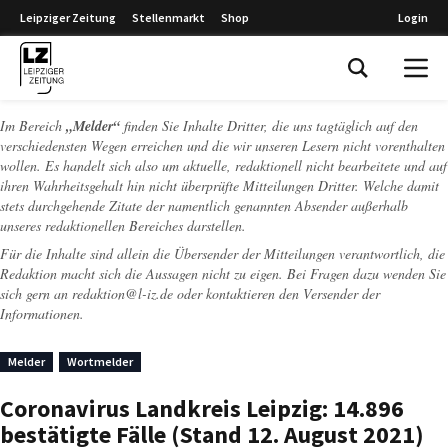
Leipziger Zeitung
Stellenmarkt
Shop
Login
Leipziger Zeitung
Im Bereich
„Melder“
finden Sie Inhalte Dritter, die uns tagtäglich auf den
verschiedensten Wegen erreichen und die wir unseren Lesern nicht vorenthalten
wollen. Es handelt sich also um aktuelle, redaktionell nicht bearbeitete und auf
ihren Wahrheitsgehalt hin nicht überprüfte Mitteilungen Dritter. Welche damit
stets durchgehende Zitate der namentlich genannten Absender außerhalb
unseres redaktionellen Bereiches darstellen.
Für die Inhalte sind allein die Übersender der Mitteilungen verantwortlich, die
Redaktion macht sich die Aussagen nicht zu eigen. Bei Fragen dazu wenden Sie
sich gern an
redaktion@l-iz.de
oder kontaktieren den Versender der
Informationen.
Melder
Wortmelder
Coronavirus Landkreis Leipzig: 14.896
bestätigte Fälle (Stand 12. August 2021)