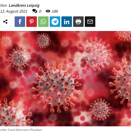
Von
Landkreis Leipzig
12. August 2021
0
188
elle: Gerd Altmann/Pixabay