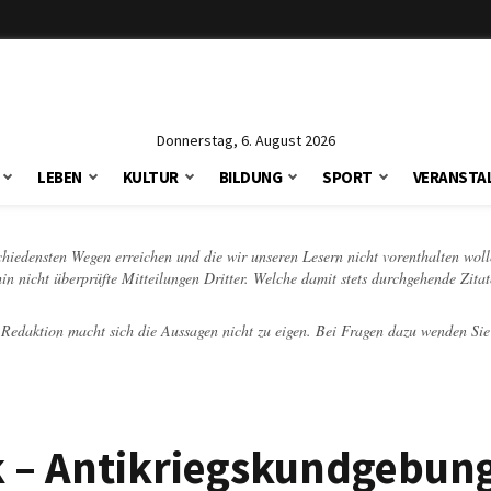
Donnerstag, 6. August 2026
LEBEN
KULTUR
BILDUNG
SPORT
VERANSTA
schiedensten Wegen erreichen und die wir unseren Lesern nicht vorenthalten woll
hin nicht überprüfte Mitteilungen Dritter. Welche damit stets durchgehende Zita
e Redaktion macht sich die Aussagen nicht zu eigen. Bei Fragen dazu wenden Sie
tik – Antikriegskundgebun