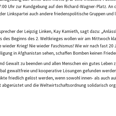
7:00 Uhr zur Kundgebung auf den Richard-Wagner-Platz. An d
der Linkspartei auch andere friedenspolitische Gruppen und li
precher der Leipzig Linken, Kay Kamieth, sagt dazu: „Anlässl
s des Beginns des 2. Weltkrieges wollen wir am Mittwoch
kl
e wieder Krieg! Nie wieder Faschismus! Wie wir nach fast 20 
iligung in Afghanistan sehen, schaffen Bomben keinen Friede
nd Gewalt zu beenden und allen Menschen ein gutes Leben z
bal gewaltfreie und kooperative Lösungen gefunden werden.
kte friedlich gelöst werden, wenn sowohl innen- als auch au
 abgerüstet und die Weltwirtschaftsordnung solidarisch orga