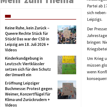
Partei ab 1
sich neben 
Leipzigs.
Keine Ruhe, kein Zurück –
Der Presses
Queere Rechte Stück für
Jahrestage
Stück! Das war der CSD in
bringen: Ni
Leipzig am 18. Juli 2026 +
Kriegsbete
Videos
Kinderkundgebung in
Um Krieg u
Leutzsch: Viertklässler
müssen glo
setzen sich für den Schutz
wenn Konfli
der Umwelt ein
konsequent
Eröffnung Leipziger
Buchmesse: Protest gegen
Weimer, Konzertflügel für
Klima und Zurückrudern +
Videos