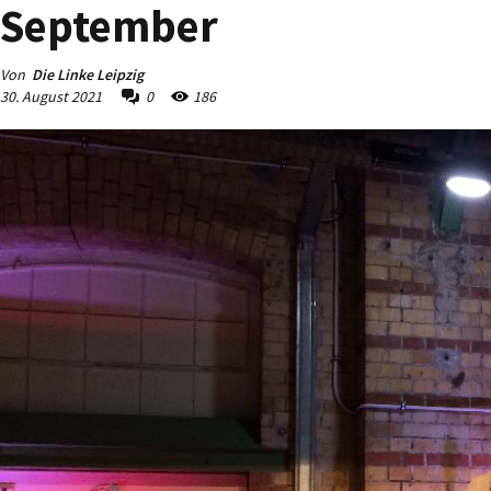
September
Von
Die Linke Leipzig
30. August 2021
0
186