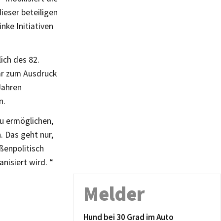
ieser beteiligen
nke Initiativen
ich des 82.
ar zum Ausdruck
Jahren
n.
u ermöglichen,
 Das geht nur,
ßenpolitisch
nisiert wird.
“
Melder
Hund bei 30 Grad im Auto