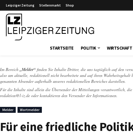
Leipziger Zeitung
Stellenmarkt
Shop
Leipziger Zeitung
STARTSEITE
POLITIK
WIRTSCHAFT
Im Bereich
„Melder“
finden Sie Inhalte Dritter, die uns tagtäglich auf den ver
also um aktuelle, redaktionell nicht bearbeitete und auf ihren Wahrheitsgehalt 
genannten Absender außerhalb unseres redaktionellen Bereiches darstellen.
Für die Inhalte sind allein die Übersender der Mitteilungen verantwortlich, di
redaktion@l-iz.de
oder kontaktieren den Versender der Informationen.
Melder
Wortmelder
Für eine friedliche Poli