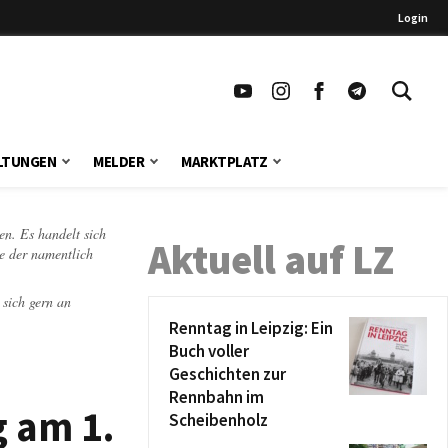
Login
LTUNGEN
MELDER
MARKTPLATZ
en. Es handelt sich
Aktuell auf LZ
te der namentlich
 sich gern an
Renntag in Leipzig: Ein
Buch voller
Geschichten zur
Rennbahn im
g am 1.
Scheibenholz