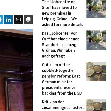
The “Jobcentre on
Site” has moved to
new premises in
Leipzig-Grünau. We
asked for more details
Das „Jobcenter vor
Ort“ hat einen neuen
Standort in Leipzig-
Grünau. Wir haben
nachgefragt
Criticism of the
cobbled-together
pension reform: East
German minister-
presidents receive
backing from the DGB
Kritik an der
zusammengeschustert