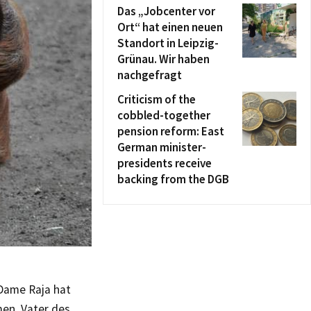
Das „Jobcenter vor
Ort“ hat einen neuen
Standort in Leipzig-
Grünau. Wir haben
nachgefragt
Criticism of the
cobbled-together
pension reform: East
German minister-
presidents receive
backing from the DGB
 Dame Raja hat
men. Vater des