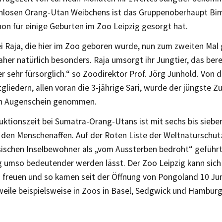
losen Orang-Utan Weibchens ist das Gruppenoberhaupt Bim
on für einige Geburten im Zoo Leipzig gesorgt hat.
i Raja, die hier im Zoo geboren wurde, nun zum zweiten Mal 
aher natürlich besonders. Raja umsorgt ihr Jungtier, das ber
her sehr fürsorglich.“ so Zoodirektor Prof. Jörg Junhold. Von
liedern, allen voran die 3-jährige Sari, wurde der jüngste Z
in Augenschein genommen.
ktionszeit bei Sumatra-Orang-Utans ist mit sechs bis sieben
i den Menschenaffen. Auf der Roten Liste der Weltnaturschu
sischen Inselbewohner als „vom Aussterben bedroht“ geführ
g umso bedeutender werden lässt. Der Zoo Leipzig kann sich
freuen und so kamen seit der Öffnung von Pongoland 10 Jun
weile beispielsweise in Zoos in Basel, Sedgwick und Hamburg 