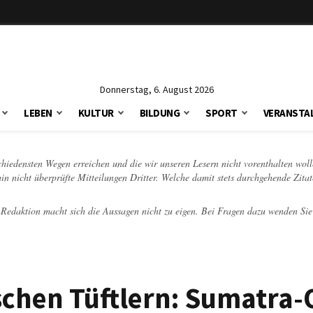
Donnerstag, 6. August 2026
LEBEN
KULTUR
BILDUNG
SPORT
VERANSTA
schiedensten Wegen erreichen und die wir unseren Lesern nicht vorenthalten woll
hin nicht überprüfte Mitteilungen Dritter. Welche damit stets durchgehende Zita
e Redaktion macht sich die Aussagen nicht zu eigen. Bei Fragen dazu wenden Sie
schen Tüftlern: Sumatra-