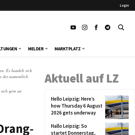
Login
LTUNGEN
MELDER
MARKTPLATZ
en. Es handelt sich
Aktuell auf LZ
te der namentlich
 sich gern an
Hello Leipzig: Here’s
how Thursday 6 August
2026 gets underway
Orang-
Hallo Leipzig: So
startet Donnerstag,