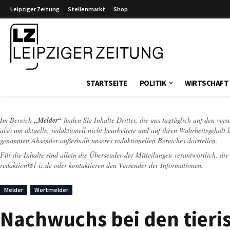
Leipziger Zeitung
Stellenmarkt
Shop
Leipziger Zeitung
STARTSEITE
POLITIK
WIRTSCHAFT
Im Bereich
„Melder“
finden Sie Inhalte Dritter, die uns tagtäglich auf den ver
also um aktuelle, redaktionell nicht bearbeitete und auf ihren Wahrheitsgehalt 
genannten Absender außerhalb unseres redaktionellen Bereiches darstellen.
Für die Inhalte sind allein die Übersender der Mitteilungen verantwortlich, di
redaktion@l-iz.de
oder kontaktieren den Versender der Informationen.
Melder
Wortmelder
Nachwuchs bei den tieri