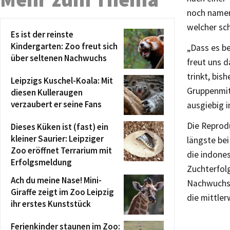
noch namen
welcher sch
Es ist der reinste
Kindergarten: Zoo freut sich
„Dass es be
über seltenen Nachwuchs
freut uns d
trinkt, bis
Leipzigs Kuschel-Koala: Mit
Gruppenmitg
diesen Kulleraugen
verzaubert er seine Fans
ausgiebig 
Die Reprodu
Dieses Küken ist (fast) ein
kleiner Saurier: Leipziger
längste be
Zoo eröffnet Terrarium mit
die indone
Erfolgsmeldung
Zuchterfol
Ach du meine Nase! Mini-
Nachwuchs 
Giraffe zeigt im Zoo Leipzig
die mittler
ihr erstes Kunststück
Ferienkinder staunen im Zoo: