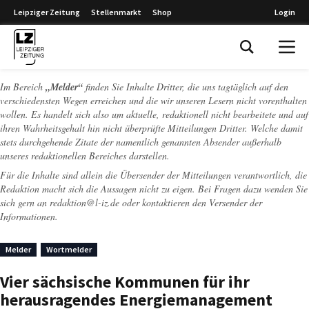
Leipziger Zeitung
Stellenmarkt
Shop
Login
Leipziger Zeitung
Im Bereich
„Melder“
finden Sie Inhalte Dritter, die uns tagtäglich auf den
verschiedensten Wegen erreichen und die wir unseren Lesern nicht vorenthalten
wollen. Es handelt sich also um aktuelle, redaktionell nicht bearbeitete und auf
ihren Wahrheitsgehalt hin nicht überprüfte Mitteilungen Dritter. Welche damit
stets durchgehende Zitate der namentlich genannten Absender außerhalb
unseres redaktionellen Bereiches darstellen.
Für die Inhalte sind allein die Übersender der Mitteilungen verantwortlich, die
Redaktion macht sich die Aussagen nicht zu eigen. Bei Fragen dazu wenden Sie
sich gern an
redaktion@l-iz.de
oder kontaktieren den Versender der
Informationen.
Melder
Wortmelder
Vier sächsische Kommunen für ihr
herausragendes Energiemanagement