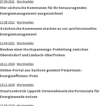
·
07.09.2021
Wortmelder
Vier sächsische Kommunen für ihr herausragendes
Energiemanagement ausgezeichnet
·
13.08.2021
Wortmelder
4 sächsische Kommunen machen es vor: professionelles
Energiemanagement
·
13.04.2021
Wortmelder
Neubau einer Hochspannungs-Freileitung zwischen
Oberelsdorf und Limbach-Oberfrohna
·
26.11.2020
Wortmelder
Online-Portal aus Sachsen gewinnt Perpetuum-
Energieeffizienz-Preis
·
19.11.2020
Wortmelder
Staatssekretär Lippold: Unternehmerische Potenziale für
Energiewende nutzen
·
15.09.2020
Wortmelder