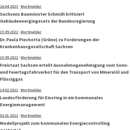
·
26.04.2023
Wortmelder
Sachsens Bauminister Schmidt kritisiert
Gebäudeenergiegesetz der Bundesregierung
·
15.09.2022
Wortmelder
Dr. Paula Piechotta (Grüne) zu Forderungen der
Krankenhausgesellschaft Sachsen
·
15.09.2022
Wortmelder
Freistaat Sachsen erteilt Ausnahmegenehmigung vom Sonn-
und Feiertagsfahrverbot für den Transport von Mineralöl und
Flüssiggas
·
14.02.2022
Wortmelder
Landesförderung für Einstieg in ein kommunales
Energiemanagement
·
02.01.2022
Wortmelder
Modellprojekt zum kommunalen Energiecontrolling