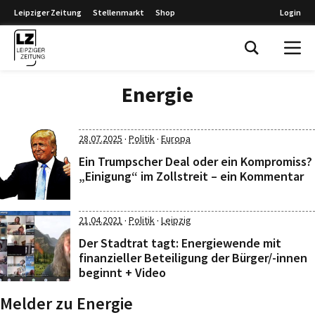
Leipziger Zeitung
Stellenmarkt
Shop
Login
Leipziger Zeitung
Energie
·
·
28.07.2025
Politik
Europa
Ein Trumpscher Deal oder ein Kompromiss?
„Einigung“ im Zollstreit – ein Kommentar
·
·
21.04.2021
Politik
Leipzig
Der Stadtrat tagt: Energiewende mit
finanzieller Beteiligung der Bürger/-innen
beginnt + Video
Melder zu Energie