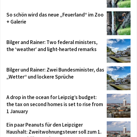
So schön wird das neue „Feuerland“ im Zoo
+ Galerie
Bilger and Rainer: Two federal ministers,
the ‘weather’ and light-hearted remarks
Bilger und Rainer: Zwei Bundesminister, das
„Wetter“ und lockere Sprüche
A drop in the ocean for Leipzig’s budget:
the tax on second homes is set to rise from
1 January
Ein paar Peanuts für den Leipziger
Haushalt: Zweitwohnungsteuer soll zum 1.