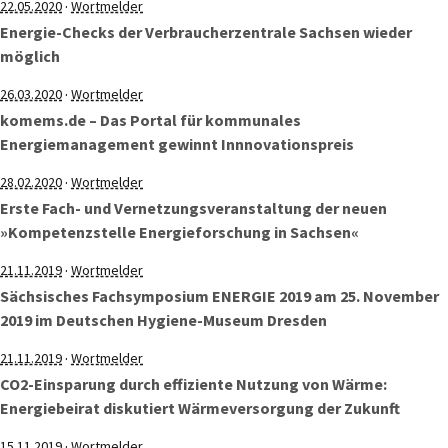
·
22.05.2020
Wortmelder
Energie-Checks der Verbraucherzentrale Sachsen wieder
möglich
·
26.03.2020
Wortmelder
komems.de – Das Portal für kommunales
Energiemanagement gewinnt Innnovationspreis
·
28.02.2020
Wortmelder
Erste Fach- und Vernetzungsveranstaltung der neuen
»Kompetenzstelle Energieforschung in Sachsen«
·
21.11.2019
Wortmelder
Sächsisches Fachsymposium ENERGIE 2019 am 25. November
2019 im Deutschen Hygiene-Museum Dresden
·
21.11.2019
Wortmelder
CO2-Einsparung durch effiziente Nutzung von Wärme:
Energiebeirat diskutiert Wärmeversorgung der Zukunft
·
15.11.2019
Wortmelder