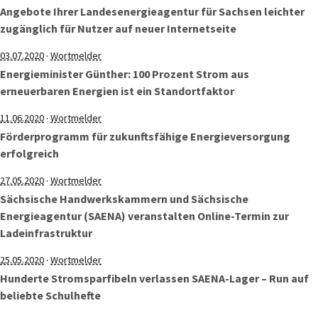
Angebote Ihrer Landesenergieagentur für Sachsen leichter
zugänglich für Nutzer auf neuer Internetseite
·
03.07.2020
Wortmelder
Energieminister Günther: 100 Prozent Strom aus
erneuerbaren Energien ist ein Standortfaktor
·
11.06.2020
Wortmelder
Förderprogramm für zukunftsfähige Energieversorgung
erfolgreich
·
27.05.2020
Wortmelder
Sächsische Handwerkskammern und Sächsische
Energieagentur (SAENA) veranstalten Online-Termin zur
Ladeinfrastruktur
·
25.05.2020
Wortmelder
Hunderte Stromsparfibeln verlassen SAENA-Lager – Run auf
beliebte Schulhefte