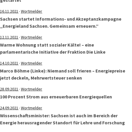
gestartet
·
16.11.2021
Wortmelder
Sachsen startet Informations- und Akzeptanzkampagne
„Energieland Sachsen. Gemeinsam erneuern.“
·
12.11.2021
Wortmelder
Warme Wohnung statt sozialer Kälte! – eine
parlamentarische Initiative der Fraktion Die Linke
·
14.10.2021
Wortmelder
Marco Böhme (Linke): Niemand soll frieren – Energiepreise
jetzt deckeln, Mehrwertsteuer senken
·
28.09.2021
Wortmelder
100 Prozent Strom aus erneuerbaren Energiequellen
·
24.09.2021
Wortmelder
Wissenschaftsminister: Sachsen ist auch im Bereich der
Energie herausragender Standort für Lehre und Forschung