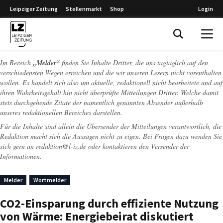
Leipziger Zeitung
Stellenmarkt
Shop
Login
Leipziger Zeitung
Im Bereich
„Melder“
finden Sie Inhalte Dritter, die uns tagtäglich auf den
verschiedensten Wegen erreichen und die wir unseren Lesern nicht vorenthalten
wollen. Es handelt sich also um aktuelle, redaktionell nicht bearbeitete und auf
ihren Wahrheitsgehalt hin nicht überprüfte Mitteilungen Dritter. Welche damit
stets durchgehende Zitate der namentlich genannten Absender außerhalb
unseres redaktionellen Bereiches darstellen.
Für die Inhalte sind allein die Übersender der Mitteilungen verantwortlich, die
Redaktion macht sich die Aussagen nicht zu eigen. Bei Fragen dazu wenden Sie
sich gern an
redaktion@l-iz.de
oder kontaktieren den Versender der
Informationen.
Melder
Wortmelder
CO2-Einsparung durch effiziente Nutzung
von Wärme: Energiebeirat diskutiert