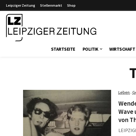
Leipziger Zeitung
Stellenmarkt
Shop
Leipziger Zeitung
STARTSEITE
POLITIK
WIRTSCHAFT
Leben
G
·
Wendeg
Wave u
von Th
LEIPZIG