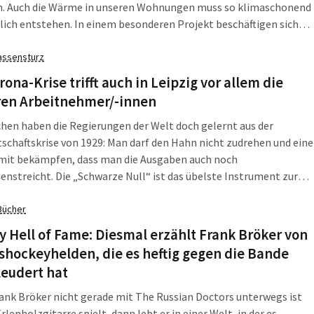
 Auch die Wärme in unseren Wohnungen muss so klimaschonend
ich entstehen. In einem besonderen Projekt beschäftigen sich
r von UFZ und HTWK jetzt mit der Frage, wie man Wärme das
hr über speichern kann.
assensturz
rona-Krise trifft auch in Leipzig vor allem die
ren Arbeitnehmer/-innen
chen haben die Regierungen der Welt doch gelernt aus der
schaftskrise von 1929: Man darf den Hahn nicht zudrehen und eine
amit bekämpfen, dass man die Ausgaben auch noch
streicht. Die „Schwarze Null“ ist das übelste Instrument zur
ung einer Krise. Und die großen Extra-Pakete, die die
gierung zur Bewältigung der Coronakrise beschlossen hat,
Bücher
urchaus Wirkung. Sie dämpfen auch massiv den Anstieg der
 Hell of Fame: Diesmal erzählt Frank Bröker von
osigkeit.
shockeyhelden, die es heftig gegen die Bande
leudert hat
nk Bröker nicht gerade mit The Russian Doctors unterwegs ist
Erlenholzgitarre spielt, dann lebt er in einer Welt, in der es