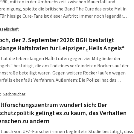
990, mitten in der Umbruchszeit zwischen Mauerfall und
reinigung, spielte die britische Band The Cure das erste Mal in
 Für hiesige Cure-Fans ist dieser Auftritt immer noch legendär.
er damals dabei war, ist Ralf Donis. Er ist Musikjournalist, DJ und
esellschaft
er Bands Love Is Colder Than Death und Think About Mutation.
degespräch“ mit der LEIPZIGER ZEITUNG erzählt Donis von
ch, der 2. September 2020: BGH bestätigt
rinnerungen an das Konzert und davon, wie er den Mauerfall
lange Haftstrafen für Leipziger „Hells Angels“
at.
hat die lebenslangen Haftstrafen gegen vier Mitglieder der
ngels“ bestätigt, die am Tod eines verfeindeten Rockers auf der
hnstraße beteiligt waren. Gegen weitere Rocker laufen wegen
orfalls ebenfalls Verfahren. Außerdem: Die Polizei hat das
 Haus in der Ludwigstraße geräumt. Nun ist für Donnerstagabend
o geplant. Die L-IZ fasst zusammen, was am Mittwoch, den 2.
t
Verbraucher
·
r 2020, in Leipzig und Sachsen wichtig war.
tforschungszentrum wundert sich: Der
chutzpolitik gelingt es zu kaum, das Verhalten
enschen zu ändern
zt auch von UFZ-Forscher/-innen begleitete Studie bestätigt, dass