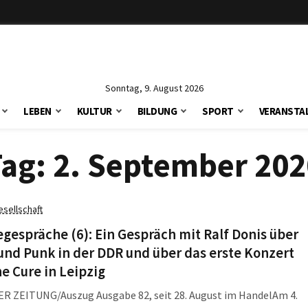
Sonntag, 9. August 2026
LEBEN
KULTUR
BILDUNG
SPORT
VERANSTA
Tag:
2. September 202
esellschaft
espräche (6): Ein Gespräch mit Ralf Donis über
nd Punk in der DDR und über das erste Konzert
e Cure in Leipzig
ER ZEITUNG/Auszug Ausgabe 82, seit 28. August im Handel
Am 4.