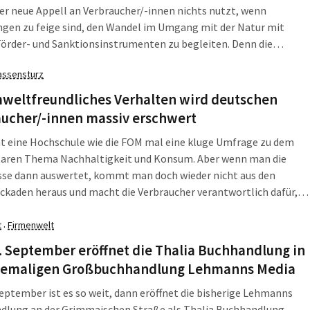
r neue Appell an Verbraucher/-innen nichts nutzt, wenn
gen zu feige sind, den Wandel im Umgang mit der Natur mit
örder- und Sanktionsinstrumenten zu begleiten. Denn die
nten haben keine Wahl, wenn die Läden eben doch wieder mit
assensturz
hädigenden Dumping-Produkten vollgestopft sind.
mweltfreundliches Verhalten wird deutschen
aucher/-innen massiv erschwert
t eine Hochschule wie die FOM mal eine kluge Umfrage zu dem
aren Thema Nachhaltigkeit und Konsum. Aber wenn man die
sse dann auswertet, kommt man doch wieder nicht aus den
kaden heraus und macht die Verbraucher verantwortlich dafür,
 nicht einfach ihr Verhalten ändern. „Für die Umwelt schränken
 wenige ein“, titelte die FOM Hochschule in ihrer Pressemitteilung
t
Firmenwelt
·
rage.
 September eröffnet die Thalia Buchhandlung in
hemaligen Großbuchhandlung Lehmanns Media
eptember ist es so weit, dann eröffnet die bisherige Lehmanns
dlung an der Grimmaischen Straße als Thalia Buchhandlung.