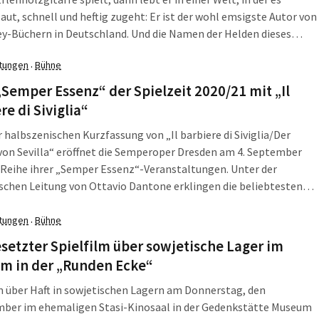
 laut, schnell und heftig zugeht: Er ist der wohl emsigste Autor von
y-Büchern in Deutschland. Und die Namen der Helden dieses
at er immer parat, so wie die großen Triumphe, Meisterschaften
ltungen
Bühne
·
nden. Aber wer erzählt von den anderen, denen, die gescheitert
e nicht in der Hall of Fame landeten? Er tut es jetzt im Namen von
„Semper Essenz“ der Spielzeit 2020/21 mit „Il
u Unrecht Vergessenen.
re di Siviglia“
r halbszenischen Kurzfassung von „Il barbiere di Siviglia/Der
von Sevilla“ eröffnet die Semperoper Dresden am 4. September
 Reihe ihrer „Semper Essenz“-Veranstaltungen. Unter der
schen Leitung von Ottavio Dantone erklingen die beliebtesten
d Ensembles aus Gioachino Rossinis Opera buffa, unter anderem
tiert von Björn Bürger in der Titelpartie des pfiffigen Bartscheres
ltungen
Bühne
·
panka Pucalkova als ebenso umschwärmte wie schelmische
setzter Spielfilm über sowjetische Lager im
m in der „Runden Ecke“
m über Haft in sowjetischen Lagern am Donnerstag, den
mber im ehemaligen Stasi-Kinosaal in der Gedenkstätte Museum