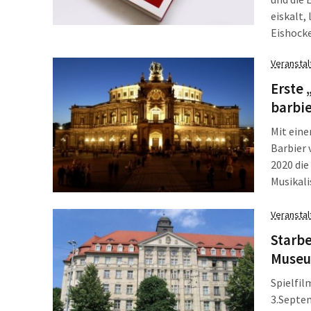
eiskalt,
Eishocke
Sports h
Veransta
und Lege
sind, di
Erste 
zwölf z
barbie
Mit eine
Barbier 
2020 die
Musikali
Arien un
interpre
Veransta
und Ste
Starbe
Rosina.
Museu
Spielfil
3.Septe