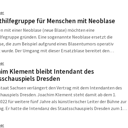
e gekommen ist. Von einer Nutzung des Hauses im Sinne des von
ivist/-innen und den Anwohner/-innen erarbeiteten Konzepts mit
er
für Veranstaltungen, Wohnformen für alle Generationen und
thilfegruppe für Menschen mit Neoblase
ten hätte die ganze Straße und der Stadtteil profitieren können.“
n mit einer Neoblase (neue Blase) möchten eine
lfegruppe gründen. Eine sogenannte Neoblase ersetzt die
e, die zum Beispiel aufgrund eines Blasentumors operativ
 wurde. Der Umgang mit dieser Ersatzblase bereitet den
nen oft Probleme.
er
im Klement bleibt Intendant des
sschauspiels Dresden
staat Sachsen verlängert den Vertrag mit dem Intendanten des
chauspiels Dresden. Joachim Klement steht damit ab dem 1.
022 für weitere fünf Jahre als künstlerischer Leiter der Bühne zur
g. Er hatte die Intendanz des Staatsschauspiels Dresden zum 1.
2017 übernommen.
er