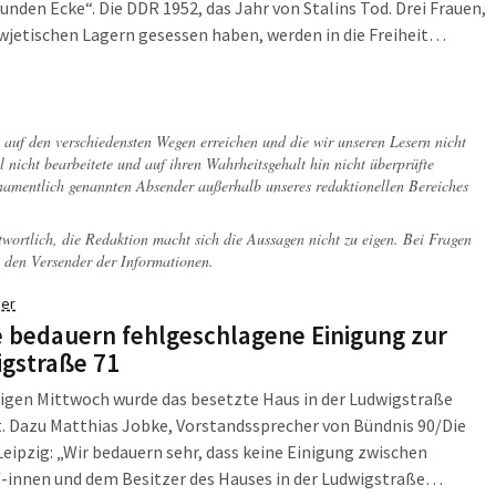
Runden Ecke“. Die DDR 1952, das Jahr von Stalins Tod. Drei Frauen,
owjetischen Lagern gesessen haben, werden in die Freiheit
n. Ihnen wird eine gute Zukunft in der jungen DDR versprochen.
, wenn sie über das an ihnen begangene Unrecht schweigen. -
gend besetzter Film mit Alexandra Maria Lara, Robert Stadlober
line Eichhorn.
ch auf den verschiedensten Wegen erreichen und die wir unseren Lesern nicht
l nicht bearbeitete und auf ihren Wahrheitsgehalt hin nicht überprüfte
 namentlich genannten Absender außerhalb unseres redaktionellen Bereiches
twortlich, die Redaktion macht sich die Aussagen nicht zu eigen. Bei Fragen
 den Versender der Informationen.
er
 bedauern fehlgeschlagene Einigung zur
gstraße 71
igen Mittwoch wurde das besetzte Haus in der Ludwigstraße
. Dazu Matthias Jobke, Vorstandssprecher von Bündnis 90/Die
eipzig: „Wir bedauern sehr, dass keine Einigung zwischen
/-innen und dem Besitzer des Hauses in der Ludwigstraße