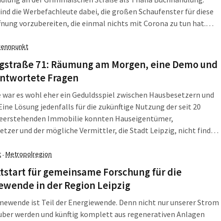
ind die Werbefachleute dabei, die großen Schaufenster für diese
nung vorzubereiten, die einmal nichts mit Corona zu tun hat.
 Wechsel berichtete schon im März das „Börsenblatt“.
rennpunkt
gstraße 71: Räumung am Morgen, eine Demo und
ntwortete Fragen
war es wohl eher ein Geduldsspiel zwischen Hausbesetzern und
 Eine Lösung jedenfalls für die zukünftige Nutzung der seit 20
leerstehenden Immobilie konnten Hauseigentümer,
tzer und der mögliche Vermittler, die Stadt Leipzig, nicht finden.
ollten kurz nach 6 Uhr am 2. September 2020 die Polizeiwagen
n Leipziger Osten. Ausgestanden ist die Sache damit jedoch nicht:
t
Metropolregion
·
erhaftungen und der Eigentümer ist nicht mehr unbekannt.
tstart für gemeinsame Forschung für die
wende in der Region Leipzig
ewende ist Teil der Energiewende. Denn nicht nur unserer Strom
uber werden und künftig komplett aus regenerativen Anlagen