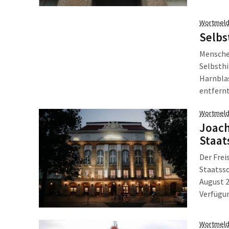
zustand
den Akt
Wortmeld
Räumen 
Selbs
Schulgar
Mensche
Selbsthi
Harnblas
entfernt
Betroffe
Wortmeld
Joach
Staat
Der Frei
Staatss
August 2
Verfügun
August 
Wortmeld