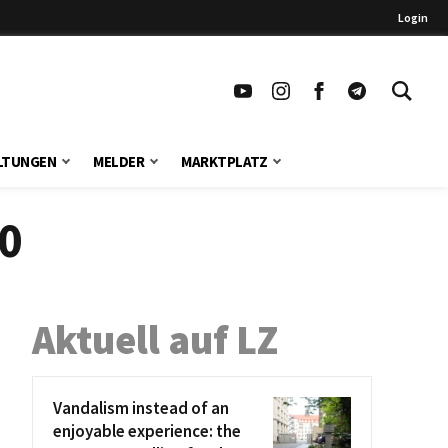
Login
LTUNGEN
MELDER
MARKTPLATZ
0
Aktuell auf LZ
Vandalism instead of an
enjoyable experience: the