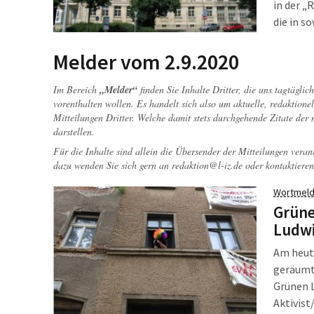
in der „
die in s
entlasse
Aber nur
Melder vom 2.9.2020
Herausra
und Karo
Im Bereich
„Melder“
finden Sie Inhalte Dritter, die uns tagtägli
vorenthalten wollen. Es handelt sich also um aktuelle, redaktionel
Mitteilungen Dritter. Welche damit stets durchgehende Zitate der
darstellen.
Für die Inhalte sind allein die Übersender der Mitteilungen veran
dazu wenden Sie sich gern an
redaktion@l-iz.de
oder kontaktieren
Wortmeld
Grüne
Ludwi
Am heut
geräumt
Grünen L
Aktivist