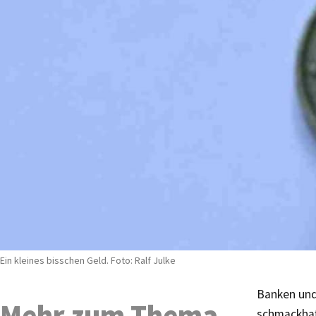
Ein kleines bisschen Geld. Foto: Ralf Julke
Banken und
Mehr zum Thema
schmackhaft