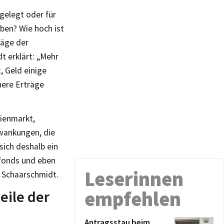
kgelegt oder für
ben? Wie hoch ist
räge der
 erklärt: „Mehr
, Geld einige
here Erträge
tienmarkt,
wankungen, die
sich deshalb ein
nfonds und eben
Leserinnen
 Schaarschmidt.
empfehlen
eile der
Antragsstau beim