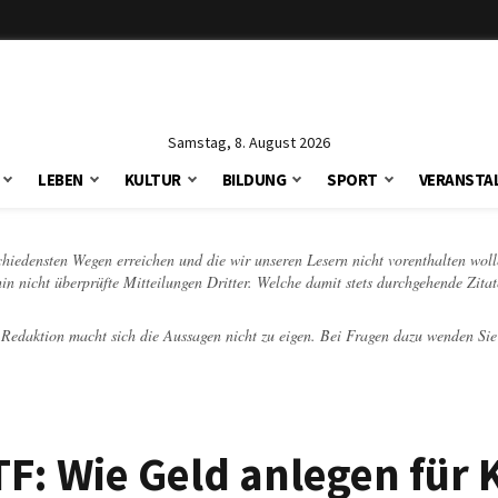
Samstag, 8. August 2026
LEBEN
KULTUR
BILDUNG
SPORT
VERANSTA
schiedensten Wegen erreichen und die wir unseren Lesern nicht vorenthalten woll
hin nicht überprüfte Mitteilungen Dritter. Welche damit stets durchgehende Zita
e Redaktion macht sich die Aussagen nicht zu eigen. Bei Fragen dazu wenden Sie
F: Wie Geld anlegen für 