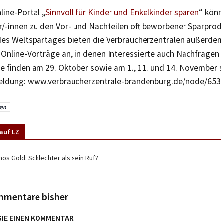
line-Portal „
Sinnvoll für Kinder und Enkelkinder sparen
“ kön
r/-innen zu den Vor- und Nachteilen oft beworbener Sparprod
 des Weltspartages bieten die Verbraucherzentralen außerd
Online-Vorträge an, in denen Interessierte auch Nachfragen 
e finden am 29. Oktober sowie am 1., 11. und 14. November s
eldung: www.verbraucherzentrale-brandenburg.de/node/653
ren
auf LZ
hos Gold: Schlechter als sein Ruf?
mmentare bisher
SIE EINEN KOMMENTAR