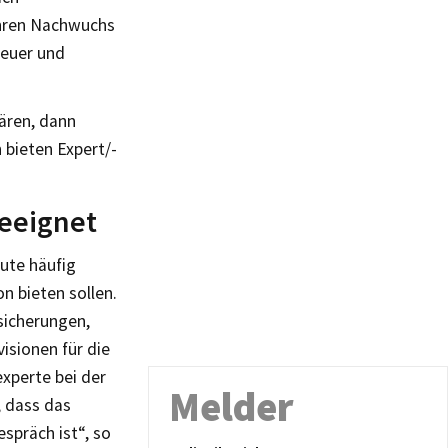
ihren Nachwuchs
teuer und
ären, dann
 bieten Expert/-
geeignet
tute häufig
on bieten sollen.
rsicherungen,
isionen für die
experte bei der
Melder
, dass das
spräch ist“, so