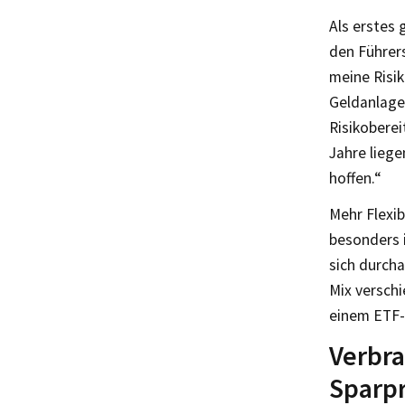
Als erstes 
den Führers
meine Risik
Geldanlage
Risikoberei
Jahre lieg
hoffen.“
Mehr Flexib
besonders 
sich durcha
Mix versch
einem ETF-
Verbra
Sparp