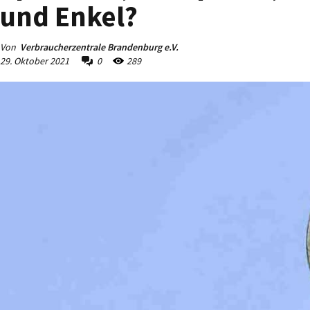
und Enkel?
Von
Verbraucherzentrale Brandenburg e.V.
29. Oktober 2021
0
289