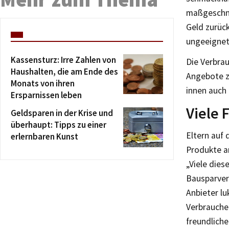
maßgeschne
Geld zurüc
ungeeignet
Kassensturz: Irre Zahlen von
Die Verbrau
Haushalten, die am Ende des
Angebote zu
Monats von ihren
innen auch 
Ersparnissen leben
Viele 
Geldsparen in der Krise und
überhaupt: Tipps zu einer
Eltern auf 
erlernbaren Kunst
Produkte an
„Viele dies
Bausparvert
Anbieter lu
Verbrauche
freundlich