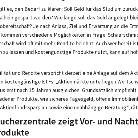
gilt es, den Bedarf zu klären: Soll Geld für das Studium zurüc
chein gespart werden? Wie lange soll das Geld angelegt blei
obereitschaft? Je nach Anlass, Ziel und Erwartung an die Ert
 kommen verschiedene Möglichkeiten in Frage. Schaarschmidt
tschaft wird oft mit mehr Rendite belohnt. Auch wer bereit ist
en zu lassen und kostengünstige Produkte nutzt, kann auf hö
ilität und Rendite verspricht derzeit eine Anlage auf dem Ak
in kostengünstige ETFs. „Aktienmärkte unterliegen Wertsch
us erst nach 15 Jahren ausgleichen. Grundsätzlich empfiehlt 
iedener Produkte, wie sicheres Tagesgeld, offene Immobilie
Aktienfondssparplan sowie eine unabhängige Beratung“, rät
ucherzentrale zeigt Vor- und Nacht
rodukte