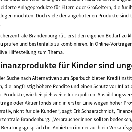
iderte Anlageprodukte für Eltern oder Großeltern, die für 
klegen möchten. Doch viele der angebotenen Produkte sind 
.
cherzentrale Brandenburg rät, erst den eigenen Bedarf zu kl
 prüfen und bestenfalls zu kombinieren. In Online-Vorträgen
live Hilfestellung zum Thema.
Finanzprodukte für Kinder sind un
der Suche nach Alternativen zum Sparbuch bieten Kreditinsti
, die langfristig höhere Rendite und einen Schutz vor Inflati
er Produkte, wie beispielsweise Indexpolicen, Ausbildungsve
räge oder Aktienfonds sind in erster Linie wegen hoher Prov
krativ, nicht für die Kunden“, sagt Erk Schaarschmidt, Finanz
rzentrale Brandenburg. „Verbraucher:innen sollten bedenken
e Beratungsgespräch bei Anbietern immer auch ein Verkaufsge