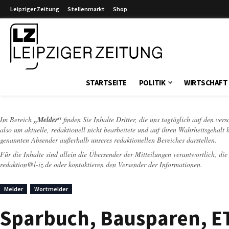
Leipziger Zeitung
Stellenmarkt
Shop
Leipziger Zeitung
STARTSEITE
POLITIK
WIRTSCHAFT
Im Bereich
„Melder“
finden Sie Inhalte Dritter, die uns tagtäglich auf den ver
also um aktuelle, redaktionell nicht bearbeitete und auf ihren Wahrheitsgehalt 
genannten Absender außerhalb unseres redaktionellen Bereiches darstellen.
Für die Inhalte sind allein die Übersender der Mitteilungen verantwortlich, di
redaktion@l-iz.de
oder kontaktieren den Versender der Informationen.
Melder
Wortmelder
Sparbuch, Bausparen, ET