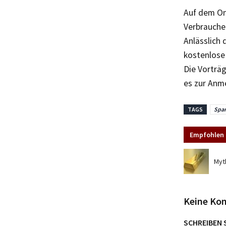
Auf dem On
Verbrauche
Anlässlich
kostenlose 
Die Vorträg
es zur Anm
TAGS
Spa
Empfohlen 
Myt
Keine Ko
SCHREIBEN 