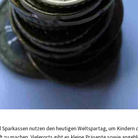
 Sparkassen nutzen den heutigen Weltspartag, um Kindern 
 zu machen. Vielerorts gibt es kleine Präsente sowie angebl