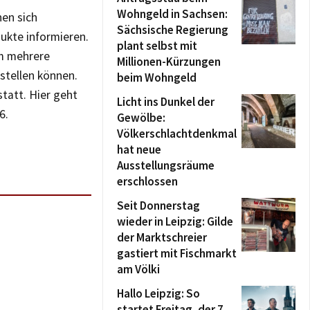
Wohngeld in Sachsen:
nen sich
Sächsische Regierung
ukte informieren.
plant selbst mit
em mehrere
Millionen-Kürzungen
stellen können.
beim Wohngeld
tatt. Hier geht
Licht ins Dunkel der
6.
Gewölbe:
Völkerschlachtdenkmal
hat neue
Ausstellungsräume
erschlossen
Seit Donnerstag
wieder in Leipzig: Gilde
der Marktschreier
gastiert mit Fischmarkt
am Völki
Hallo Leipzig: So
startet Freitag, der 7.