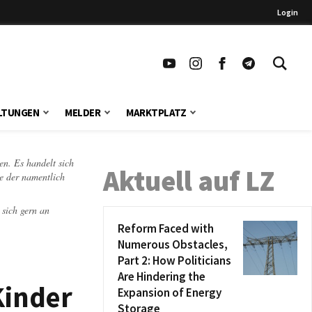
Login
LTUNGEN
MELDER
MARKTPLATZ
en. Es handelt sich
Aktuell auf LZ
te der namentlich
 sich gern an
Reform Faced with
Numerous Obstacles,
Part 2: How Politicians
Are Hindering the
Kinder
Expansion of Energy
Storage