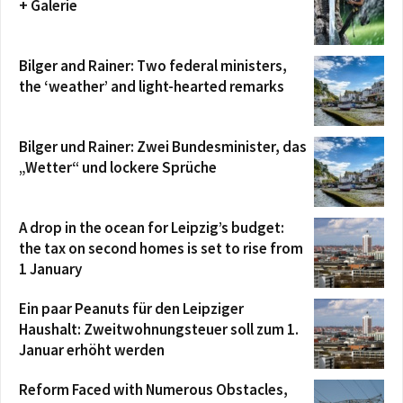
+ Galerie
Bilger and Rainer: Two federal ministers,
the ‘weather’ and light-hearted remarks
Bilger und Rainer: Zwei Bundesminister, das
„Wetter“ und lockere Sprüche
A drop in the ocean for Leipzig’s budget:
the tax on second homes is set to rise from
1 January
Ein paar Peanuts für den Leipziger
Haushalt: Zweitwohnungsteuer soll zum 1.
Januar erhöht werden
Reform Faced with Numerous Obstacles,