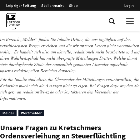
Leipziger Zeitung
Stellenmarkt
Shop
Login
Leipziger Zeitung
Im Bereich
„Melder“
finden Sie Inhalte Dritter, die uns tagtäglich auf den
verschiedensten Wegen erreichen und die wir unseren Lesern nicht vorenthalten
wollen. Es handelt sich also um aktuelle, redaktionell nicht bearbeitete und auf
ihren Wahrheitsgehalt hin nicht überprüfte Mitteilungen Dritter. Welche damit
stets durchgehende Zitate der namentlich genannten Absender außerhalb
unseres redaktionellen Bereiches darstellen.
Für die Inhalte sind allein die Übersender der Mitteilungen verantwortlich, die
Redaktion macht sich die Aussagen nicht zu eigen. Bei Fragen dazu wenden Sie
sich gern an
redaktion@l-iz.de
oder kontaktieren den Versender der
Informationen.
Melder
Wortmelder
Unsere Fragen zu Kretschmers
Ordensverleihung an Steuerflüchtling