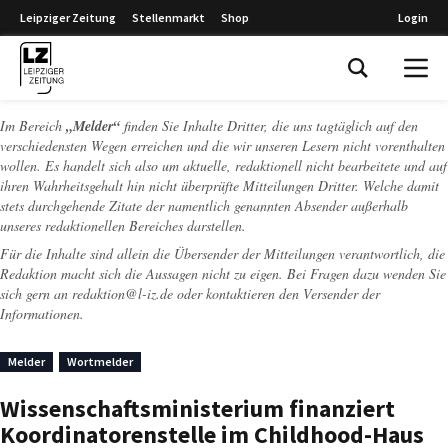
Leipziger Zeitung
Stellenmarkt
Shop
Login
Leipziger Zeitung
Im Bereich
„Melder“
finden Sie Inhalte Dritter, die uns tagtäglich auf den
verschiedensten Wegen erreichen und die wir unseren Lesern nicht vorenthalten
wollen. Es handelt sich also um aktuelle, redaktionell nicht bearbeitete und auf
ihren Wahrheitsgehalt hin nicht überprüfte Mitteilungen Dritter. Welche damit
stets durchgehende Zitate der namentlich genannten Absender außerhalb
unseres redaktionellen Bereiches darstellen.
Für die Inhalte sind allein die Übersender der Mitteilungen verantwortlich, die
Redaktion macht sich die Aussagen nicht zu eigen. Bei Fragen dazu wenden Sie
sich gern an
redaktion@l-iz.de
oder kontaktieren den Versender der
Informationen.
Melder
Wortmelder
Wissenschaftsministerium finanziert
Koordinatorenstelle im Childhood-Haus