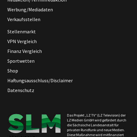
Werbung/Mediadaten
Verkaufsstellen
Stellenmarkt
VPN Vergleich
Finanz Vergleich
Sportwetten
Shop
Haftungsausschluss/Disclaimer
Datenschutz
Das Projekt „LZ TV“ (LZ Television) der
LZ Medien GmbH wird gefördert durch
die Sächsische Landesanstalt für
privaten Rundfunk und neue Medien.
Diese Maßnahme wird mitfinanziert