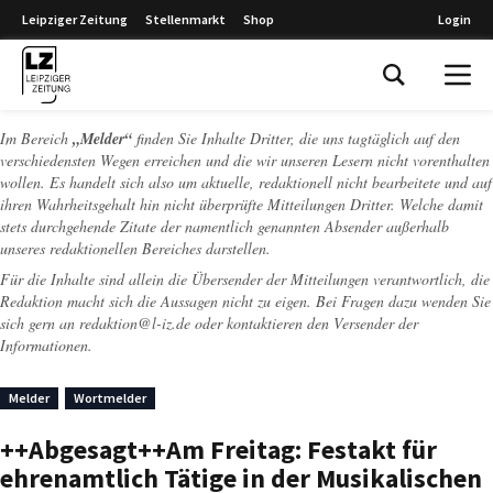
Leipziger Zeitung
Stellenmarkt
Shop
Login
Leipziger Zeitung
Im Bereich
„Melder“
finden Sie Inhalte Dritter, die uns tagtäglich auf den
verschiedensten Wegen erreichen und die wir unseren Lesern nicht vorenthalten
wollen. Es handelt sich also um aktuelle, redaktionell nicht bearbeitete und auf
ihren Wahrheitsgehalt hin nicht überprüfte Mitteilungen Dritter. Welche damit
stets durchgehende Zitate der namentlich genannten Absender außerhalb
unseres redaktionellen Bereiches darstellen.
Für die Inhalte sind allein die Übersender der Mitteilungen verantwortlich, die
Redaktion macht sich die Aussagen nicht zu eigen. Bei Fragen dazu wenden Sie
sich gern an
redaktion@l-iz.de
oder kontaktieren den Versender der
Informationen.
Melder
Wortmelder
++Abgesagt++Am Freitag: Festakt für
ehrenamtlich Tätige in der Musikalischen