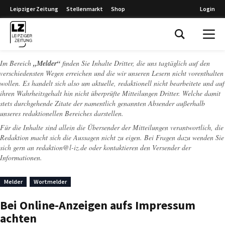
Leipziger Zeitung
Stellenmarkt
Shop
Login
Leipziger Zeitung
Im Bereich
„Melder“
finden Sie Inhalte Dritter, die uns tagtäglich auf den
verschiedensten Wegen erreichen und die wir unseren Lesern nicht vorenthalten
wollen. Es handelt sich also um aktuelle, redaktionell nicht bearbeitete und auf
ihren Wahrheitsgehalt hin nicht überprüfte Mitteilungen Dritter. Welche damit
stets durchgehende Zitate der namentlich genannten Absender außerhalb
unseres redaktionellen Bereiches darstellen.
Für die Inhalte sind allein die Übersender der Mitteilungen verantwortlich, die
Redaktion macht sich die Aussagen nicht zu eigen. Bei Fragen dazu wenden Sie
sich gern an
redaktion@l-iz.de
oder kontaktieren den Versender der
Informationen.
Melder
Wortmelder
Bei Online-Anzeigen aufs Impressum
achten