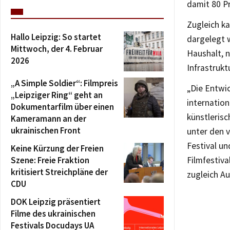
damit 80 P
Zugleich ka
Hallo Leipzig: So startet
dargelegt w
Mittwoch, der 4. Februar
Haushalt, n
2026
Infrastrukt
„A Simple Soldier“: Filmpreis
„Die Entwic
„Leipziger Ring“ geht an
internatio
Dokumentarfilm über einen
künstlerisc
Kameramann an der
ukrainischen Front
unter den 
Festival un
Keine Kürzung der Freien
Szene: Freie Fraktion
Filmfestiva
kritisiert Streichpläne der
zugleich A
CDU
DOK Leipzig präsentiert
Filme des ukrainischen
Festivals Docudays UA