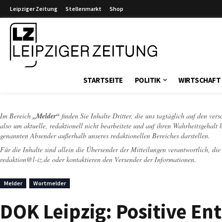
Leipziger Zeitung
Stellenmarkt
Shop
Leipziger Zeitung
STARTSEITE
POLITIK
WIRTSCHAFT
Im Bereich
„Melder“
finden Sie Inhalte Dritter, die uns tagtäglich auf den ver
also um aktuelle, redaktionell nicht bearbeitete und auf ihren Wahrheitsgehalt 
genannten Absender außerhalb unseres redaktionellen Bereiches darstellen.
Für die Inhalte sind allein die Übersender der Mitteilungen verantwortlich, di
redaktion@l-iz.de
oder kontaktieren den Versender der Informationen.
Melder
Wortmelder
DOK Leipzig: Positive Ent