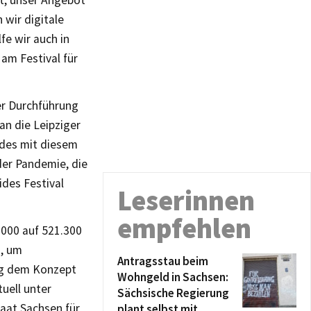
 wir digitale
fe wir auch in
am Festival für
er Durchführung
an die Leipziger
des mit diesem
der Pandemie, die
ides Festival
Leserinnen
empfehlen
.000 auf 521.300
o, um
Antragsstau beim
ung dem Konzept
Wohngeld in Sachsen:
tuell unter
Sächsische Regierung
aat Sachsen für
plant selbst mit