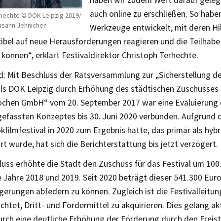
auch online zu erschließen. So haben
hechte © DOK Leipzig 2019/
usann Jehnichen
Werkzeuge entwickelt, mit deren Hil
xibel auf neue Herausforderungen reagieren und die Teilhabe 
n können“, erklärt Festivaldirektor Christoph Terhechte.
d: Mit Beschluss der Ratsversammlung zur „Sicherstellung d
als DOK Leipzig durch Erhöhung des städtischen Zuschusses 
chen GmbH“ vom 20. September 2017 war eine Evaluierung 
gefassten Konzeptes bis 30. Juni 2020 verbunden. Aufgrund 
kfilmfestival in 2020 zum Ergebnis hatte, das primär als hybr
t wurde, hat sich die Berichterstattung bis jetzt verzögert.
luss erhöhte die Stadt den Zuschuss für das Festival um 100
e Jahre 2018 und 2019. Seit 2020 beträgt dieser 541.300 Eur
gerungen abfedern zu können. Zugleich ist die Festivalleit
ichtet, Dritt- und Fördermittel zu akquirieren. Dies gelang ak
rch eine deutliche Erhöhung der Förderung durch den Freist