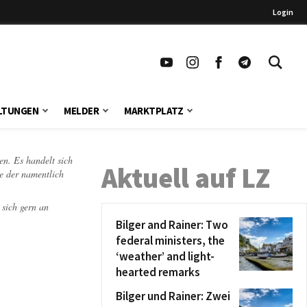
Login
LTUNGEN
MELDER
MARKTPLATZ
en. Es handelt sich
Aktuell auf LZ
te der namentlich
 sich gern an
Bilger and Rainer: Two
federal ministers, the
‘weather’ and light-
hearted remarks
Bilger und Rainer: Zwei