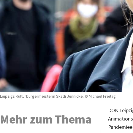
Leipzigs Kulturbürgermeisterin Skadi Jennicke. © Michael Freitag
DOK Leipzig
Mehr zum Thema
Animations
Pandemieei