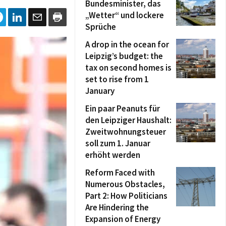
Bundesminister, das
„Wetter“ und lockere
Sprüche
A drop in the ocean for
Leipzig’s budget: the
tax on second homes is
set to rise from 1
January
Ein paar Peanuts für
den Leipziger Haushalt:
Zweitwohnungsteuer
soll zum 1. Januar
erhöht werden
Reform Faced with
Numerous Obstacles,
Part 2: How Politicians
Are Hindering the
Expansion of Energy