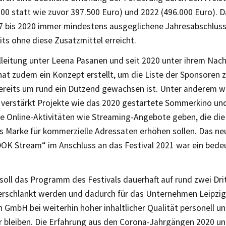
00 statt wie zuvor 397.500 Euro) und 2022 (496.000 Euro). Da
7 bis 2020 immer mindestens ausgeglichene Jahresabschlüss
ts ohne diese Zusatzmittel erreicht.
lleitung unter Leena Pasanen und seit 2020 unter ihrem Nac
at zudem ein Konzept erstellt, um die Liste der Sponsoren z
bereits um rund ein Dutzend gewachsen ist. Unter anderem w
g verstärkt Projekte wie das 2020 gestartete Sommerkino un
te Online-Aktivitäten wie Streaming-Angebote geben, die die 
ls Marke für kommerzielle Adressaten erhöhen sollen. Das ne
OK Stream“ im Anschluss an das Festival 2021 war ein bedeu
soll das Programm des Festivals dauerhaft auf rund zwei Dr
erschlankt werden und dadurch für das Unternehmen Leipzig
GmbH bei weiterhin hoher inhaltlicher Qualität personell und
 bleiben. Die Erfahrung aus den Corona-Jahrgängen 2020 un