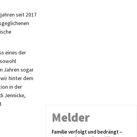
ljahren seit 2017
usgeglichenen
ische
ss eines der
 sowohl
en Jahren sogar
 wir hinter dem
ion in der
di Jennicke,
H.
Melder
Familie verfolgt und bedrängt –