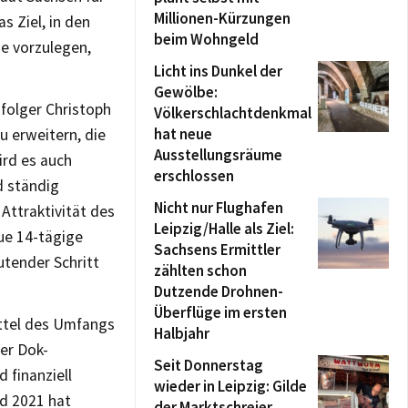
Millionen-Kürzungen
s Ziel, in den
beim Wohngeld
e vorzulegen,
Licht ins Dunkel der
Gewölbe:
hfolger Christoph
Völkerschlachtdenkmal
hat neue
u erweitern, die
Ausstellungsräume
ird es auch
erschlossen
d ständig
Nicht nur Flughafen
Attraktivität des
Leipzig/Halle als Ziel:
ue 14-tägige
Sachsens Ermittler
tender Schritt
zählten schon
Dutzende Drohnen-
Überflüge im ersten
ittel des Umfangs
Halbjahr
er Dok-
Seit Donnerstag
 finanziell
wieder in Leipzig: Gilde
d 2021 hat
der Marktschreier