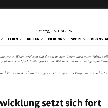
Samstag, 8. August 2026
LEBEN
KULTUR
BILDUNG
SPORT
VERANSTA
schiedensten Wegen erreichen und die wir unseren Lesern nicht vorenthalten woll
hin nicht überprüfte Mitteilungen Dritter. Welche damit stets durchgehende Zita
e Redaktion macht sich die Aussagen nicht zu eigen. Bei Fragen dazu wenden Sie
wicklung setzt sich fort