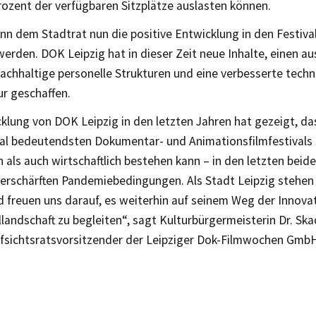
rozent der verfügbaren Sitzplätze auslasten können.
nn dem Stadtrat nun die positive Entwicklung in den Festiva
erden. DOK Leipzig hat in dieser Zeit neue Inhalte, einen a
achhaltige personelle Strukturen und eine verbesserte techn
ur geschaffen.
klung von DOK Leipzig in den letzten Jahren hat gezeigt, da
nal bedeutendsten Dokumentar- und Animationsfilmfestivals
h als auch wirtschaftlich bestehen kann – in den letzten beid
verschärften Pandemiebedingungen. Als Stadt Leipzig stehen
d freuen uns darauf, es weiterhin auf seinem Weg der Innovat
llandschaft zu begleiten“, sagt Kulturbürgermeisterin Dr. Ska
ufsichtsratsvorsitzender der Leipziger Dok-Filmwochen Gmb