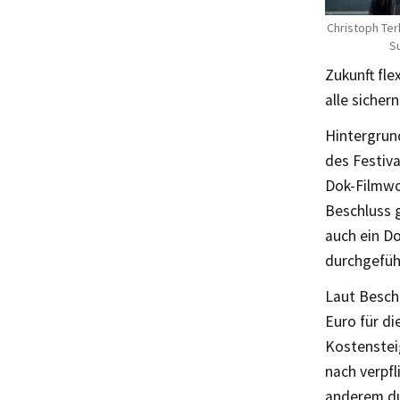
Christoph Ter
S
Zukunft fle
alle sicher
Hintergrun
des Festiv
Dok-Filmwo
Beschluss 
auch ein Do
durchgeführ
Laut Besch
Euro für di
Kostenstei
nach verpfl
anderem du