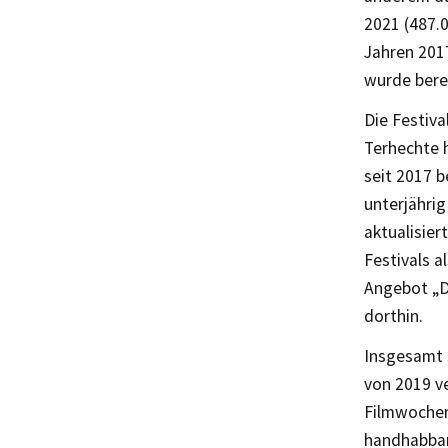
2021 (487.0
Jahren 201
wurde berei
Die Festiva
Terhechte h
seit 2017 
unterjähri
aktualisier
Festivals a
Angebot „D
dorthin.
Insgesamt 
von 2019 v
Filmwochen 
handhabbar