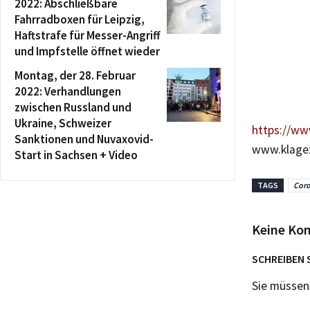
2022: Abschließbare
Fahrradboxen für Leipzig,
Haftstrafe für Messer-Angriff
und Impfstelle öffnet wieder
Montag, der 28. Februar
2022: Verhandlungen
zwischen Russland und
Ukraine, Schweizer
https://www
Sanktionen und Nuvaxovid-
www.klagez
Start in Sachsen + Video
TAGS
Cor
Keine Ko
SCHREIBEN 
Sie müsse