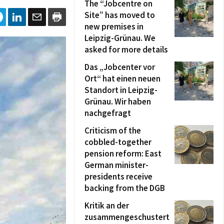
The “Jobcentre on
Site” has moved to
new premises in
Leipzig-Grünau. We
asked for more details
Das „Jobcenter vor
Ort“ hat einen neuen
Standort in Leipzig-
Grünau. Wir haben
nachgefragt
Criticism of the
cobbled-together
pension reform: East
German minister-
presidents receive
backing from the DGB
Kritik an der
zusammengeschustert