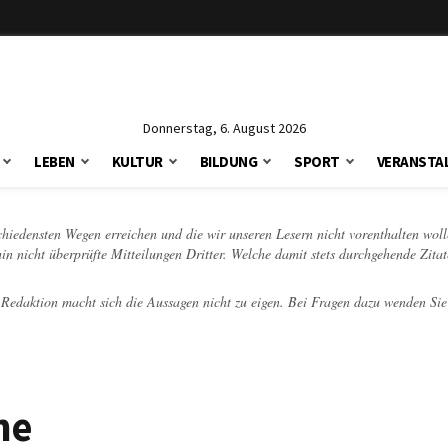
Donnerstag, 6. August 2026
LEBEN
KULTUR
BILDUNG
SPORT
VERANSTA
schiedensten Wegen erreichen und die wir unseren Lesern nicht vorenthalten woll
hin nicht überprüfte Mitteilungen Dritter. Welche damit stets durchgehende Zita
e Redaktion macht sich die Aussagen nicht zu eigen. Bei Fragen dazu wenden Sie
he