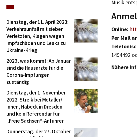
Musik ents
Anmel
Dienstag, der 11. April 2023:
Verkehrsunfall mit sieben
Online:
htt
Verletzten, Klagen wegen
Per Mail a
Impfschäden und Leaks zu
Telefonisc
Ukraine-Krieg
1494492 od
2023, was kommt: Ab Januar
Nähere Inf
sind die Hausärzte für die
Corona-Impfungen
zuständig
Dienstag, der 1. November
2022: Streik bei Metaller/-
innen, Habeck in Dresden
und kein Referendar für
„Freie Sachsen“-Anführer
Donnerstag, der 27. Oktober