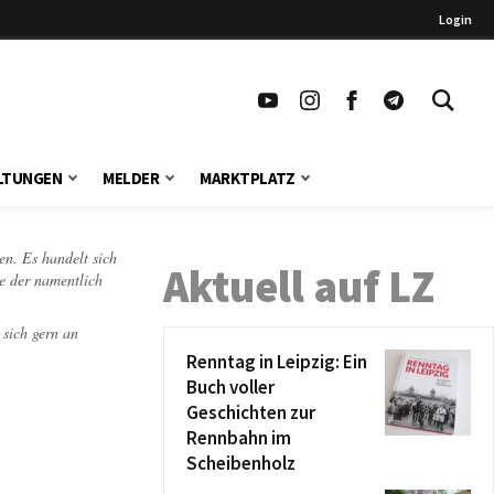
Login
LTUNGEN
MELDER
MARKTPLATZ
en. Es handelt sich
Aktuell auf LZ
te der namentlich
 sich gern an
Renntag in Leipzig: Ein
Buch voller
Geschichten zur
Rennbahn im
Scheibenholz