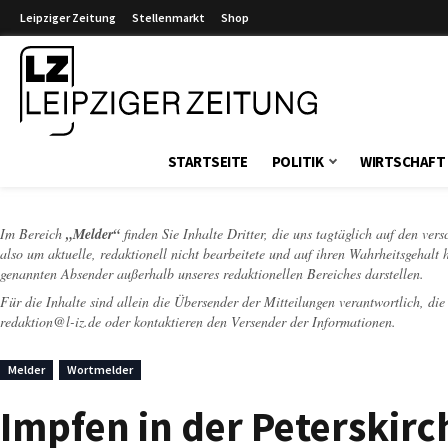
Leipziger Zeitung
Stellenmarkt
Shop
Leipziger Zeitung
STARTSEITE
POLITIK
WIRTSCHAFT
Im Bereich
„Melder“
finden Sie Inhalte Dritter, die uns tagtäglich auf den ver
also um aktuelle, redaktionell nicht bearbeitete und auf ihren Wahrheitsgehalt 
genannten Absender außerhalb unseres redaktionellen Bereiches darstellen.
Für die Inhalte sind allein die Übersender der Mitteilungen verantwortlich, di
redaktion@l-iz.de
oder kontaktieren den Versender der Informationen.
Melder
Wortmelder
Impfen in der Peterskirc