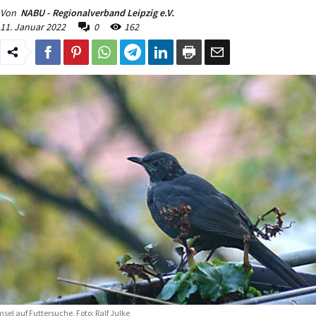
Von
NABU - Regionalverband Leipzig e.V.
11. Januar 2022
0
162
sel auf Futtersuche. Foto: Ralf Julke