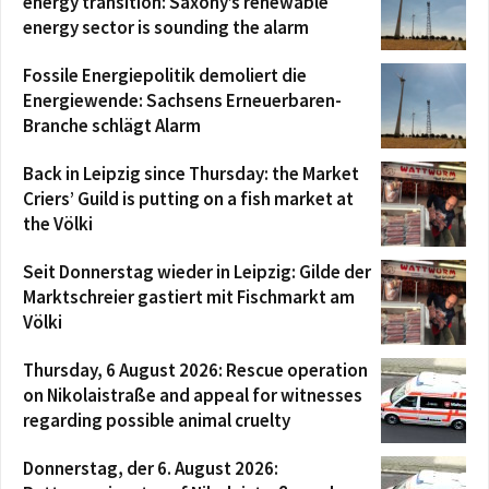
energy transition: Saxony’s renewable
energy sector is sounding the alarm
Fossile Energiepolitik demoliert die
Energiewende: Sachsens Erneuerbaren-
Branche schlägt Alarm
Back in Leipzig since Thursday: the Market
Criers’ Guild is putting on a fish market at
the Völki
Seit Donnerstag wieder in Leipzig: Gilde der
Marktschreier gastiert mit Fischmarkt am
Völki
Thursday, 6 August 2026: Rescue operation
on Nikolaistraße and appeal for witnesses
regarding possible animal cruelty
Donnerstag, der 6. August 2026: