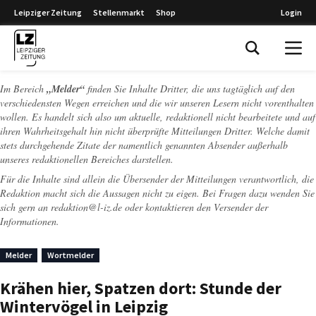
Leipziger Zeitung
Stellenmarkt
Shop
Login
Leipziger Zeitung
Im Bereich
„Melder“
finden Sie Inhalte Dritter, die uns tagtäglich auf den
verschiedensten Wegen erreichen und die wir unseren Lesern nicht vorenthalten
wollen. Es handelt sich also um aktuelle, redaktionell nicht bearbeitete und auf
ihren Wahrheitsgehalt hin nicht überprüfte Mitteilungen Dritter. Welche damit
stets durchgehende Zitate der namentlich genannten Absender außerhalb
unseres redaktionellen Bereiches darstellen.
Für die Inhalte sind allein die Übersender der Mitteilungen verantwortlich, die
Redaktion macht sich die Aussagen nicht zu eigen. Bei Fragen dazu wenden Sie
sich gern an
redaktion@l-iz.de
oder kontaktieren den Versender der
Informationen.
Melder
Wortmelder
Krähen hier, Spatzen dort: Stunde der
Wintervögel in Leipzig