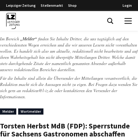
Leipziger Zeitung
Stellenmarkt
Shop
Login
Leipziger Zeitung
Im Bereich
„Melder“
finden Sie Inhalte Dritter, die uns tagtäglich auf den
verschiedensten Wegen erreichen und die wir unseren Lesern nicht vorenthalten
wollen. Es handelt sich also um aktuelle, redaktionell nicht bearbeitete und auf
ihren Wahrheitsgehalt hin nicht überprüfte Mitteilungen Dritter. Welche damit
stets durchgehende Zitate der namentlich genannten Absender außerhalb
unseres redaktionellen Bereiches darstellen.
Für die Inhalte sind allein die Übersender der Mitteilungen verantwortlich, die
Redaktion macht sich die Aussagen nicht zu eigen. Bei Fragen dazu wenden Sie
sich gern an
redaktion@l-iz.de
oder kontaktieren den Versender der
Informationen.
Melder
Wortmelder
Torsten Herbst MdB (FDP): Sperrstunde
für Sachsens Gastronomen abschaffen