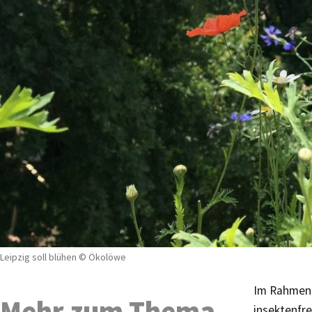
Leipzig soll blühen © Ökolöwe
Im Rahmen 
Mehr zum Thema
insektenfr