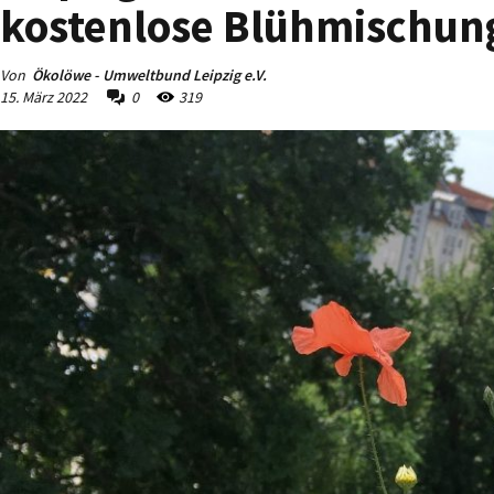
kostenlose Blühmischun
Von
Ökolöwe - Umweltbund Leipzig e.V.
15. März 2022
0
319