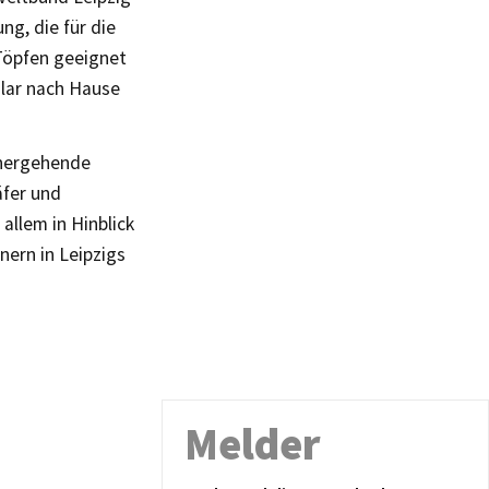
ng, die für die
 Töpfen geeignet
mular nach Hause
nhergehende
äfer und
allem in Hinblick
nern in Leipzigs
Melder