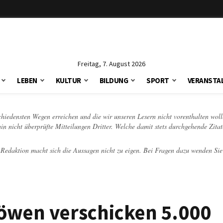
Freitag, 7. August 2026
LEBEN
KULTUR
BILDUNG
SPORT
VERANSTA
schiedensten Wegen erreichen und die wir unseren Lesern nicht vorenthalten woll
hin nicht überprüfte Mitteilungen Dritter. Welche damit stets durchgehende Zita
e Redaktion macht sich die Aussagen nicht zu eigen. Bei Fragen dazu wenden Sie
löwen verschicken 5.000