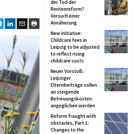
der Tod der
Rentenreform?
Versuch einer
Annäherung
New initiative:
Childcare fees in
Leipzig to be adjusted
to reflect rising
childcare costs
Neuer Vorstoß:
Leipziger
Elternbeiträge sollen
an steigende
Betreuungskosten
angeglichen werden
Reform fraught with
obstacles, Part 1:
Changes to the