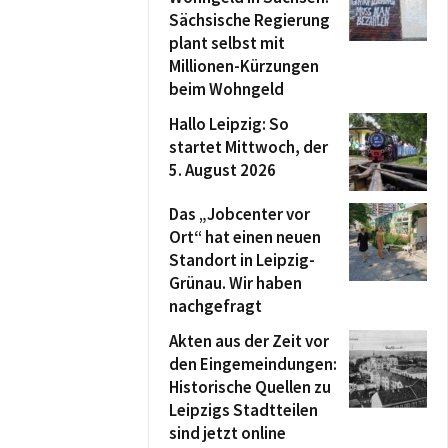
Sächsische Regierung
plant selbst mit
Millionen-Kürzungen
beim Wohngeld
Hallo Leipzig: So
startet Mittwoch, der
5. August 2026
Das „Jobcenter vor
Ort“ hat einen neuen
Standort in Leipzig-
Grünau. Wir haben
nachgefragt
Akten aus der Zeit vor
den Eingemeindungen:
Historische Quellen zu
Leipzigs Stadtteilen
sind jetzt online