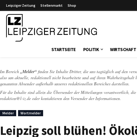
Leipziger Zeitung
Stellenmarkt
Shop
Leipziger Zeitung
STARTSEITE
POLITIK
WIRTSCHAFT
Im Bereich
„Melder“
finden Sie Inhalte Dritter, die uns tagtäglich auf den ver
also um aktuelle, redaktionell nicht bearbeitete und auf ihren Wahrheitsgehalt 
genannten Absender außerhalb unseres redaktionellen Bereiches darstellen.
Für die Inhalte sind allein die Übersender der Mitteilungen verantwortlich, di
redaktion@l-iz.de
oder kontaktieren den Versender der Informationen.
Melder
Wortmelder
Leipzig soll blühen! Öko