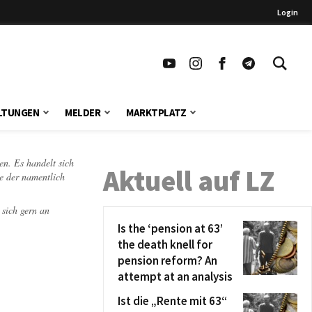
Login
LTUNGEN
MELDER
MARKTPLATZ
en. Es handelt sich
Aktuell auf LZ
te der namentlich
 sich gern an
Is the ‘pension at 63’
the death knell for
pension reform? An
attempt at an analysis
Ist die „Rente mit 63“