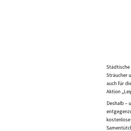
Städtische
Sträucher 
auch für d
Aktion „Lei
Deshalb – 
entgegenzu
kostenlose
Samentütch