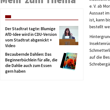
e. V. ab Mo
Aussaat im
ist, kann b
bestellt w
Der Stadtrat tagte: Blumige
AfD-Idee wird in CDU-Version
Hintergrund
vom Stadtrat abgenickt +
Insektenrüc
Video
Schmetterli
Bezaubernde Dahlien: Das
auf die Bes
Beginnerbüchlein für alle, die
Schrebergä
die Dahlie auch zum Essen
gern haben