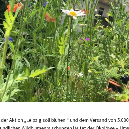
der Aktion „Leipzig soll blühen!“ und dem Versand von 5.000
eundlichen Wildblumenmischungen läutet der Ökolöwe – Umw