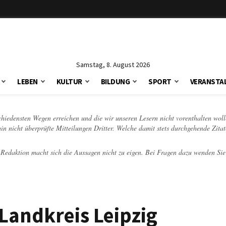
Samstag, 8. August 2026
LEBEN
KULTUR
BILDUNG
SPORT
VERANSTA
schiedensten Wegen erreichen und die wir unseren Lesern nicht vorenthalten woll
hin nicht überprüfte Mitteilungen Dritter. Welche damit stets durchgehende Zita
e Redaktion macht sich die Aussagen nicht zu eigen. Bei Fragen dazu wenden Sie
Landkreis Leipzig