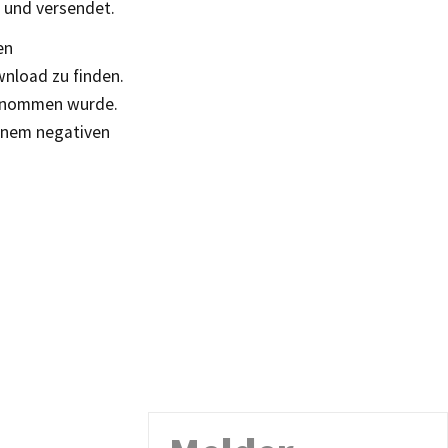
 und versendet.
en
wnload zu finden.
genommen wurde.
einem negativen