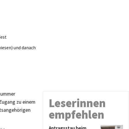
Test
iesen) und danach
lnummer
Leserinnen
 Zugang zu einem
ltsangehörigen
empfehlen
Antragsstau beim