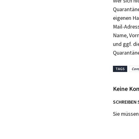
Wer sich n
Quarantäne
eigenen Hau
Mail-Adres
Name, Vorn
und ggf. di
Quarantäne
TAGS
Cor
Keine Ko
SCHREIBEN 
Sie müsse