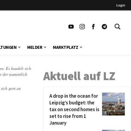
Login
LTUNGEN
MELDER
MARKTPLATZ
en. Es handelt sich
Aktuell auf LZ
te der namentlich
 sich gern an
A drop in the ocean for
Leipzig’s budget: the
tax on second homes is
set to rise from 1
January