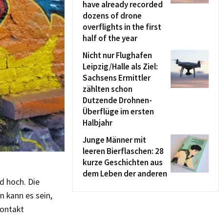
have already recorded
dozens of drone
overflights in the first
half of the year
Nicht nur Flughafen
Leipzig/Halle als Ziel:
Sachsens Ermittler
zählten schon
Dutzende Drohnen-
Überflüge im ersten
Halbjahr
Junge Männer mit
leeren Bierflaschen: 28
kurze Geschichten aus
dem Leben der anderen
d hoch. Die
n kann es sein,
Kontakt