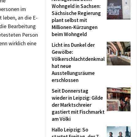
ine
Wohngeld in Sachsen:
personen im
Sächsische Regierung
 leben, an die E-
plant selbst mit
die Bearbeitung
Millionen-Kürzungen
beim Wohngeld
etesteten Person
nn wirklich eine
Licht ins Dunkel der
Gewölbe:
Völkerschlachtdenkmal
hat neue
Ausstellungsräume
erschlossen
Seit Donnerstag
wieder in Leipzig: Gilde
der Marktschreier
gastiert mit Fischmarkt
am Völki
Hallo Leipzig: So
startet Freitag, der 7.