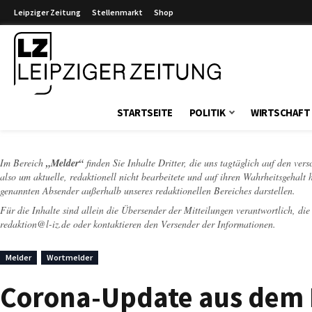
Leipziger Zeitung
Stellenmarkt
Shop
Leipziger Zeitung
STARTSEITE
POLITIK
WIRTSCHAFT
Im Bereich
„Melder“
finden Sie Inhalte Dritter, die uns tagtäglich auf den ver
also um aktuelle, redaktionell nicht bearbeitete und auf ihren Wahrheitsgehalt 
genannten Absender außerhalb unseres redaktionellen Bereiches darstellen.
Für die Inhalte sind allein die Übersender der Mitteilungen verantwortlich, di
redaktion@l-iz.de
oder kontaktieren den Versender der Informationen.
Melder
Wortmelder
Corona-Update aus dem 