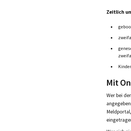
Zeitlich u
geboos
zweifa
genes
zweifa
Kinder
Mit On
Wer bei de
angegeben 
Meldportal
eingetrage