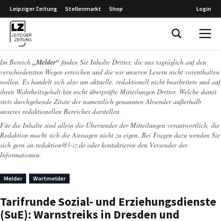
Leipziger Zeitung
Stellenmarkt
Shop
Login
Leipziger Zeitung
Im Bereich
„Melder“
finden Sie Inhalte Dritter, die uns tagtäglich auf den
verschiedensten Wegen erreichen und die wir unseren Lesern nicht vorenthalten
wollen. Es handelt sich also um aktuelle, redaktionell nicht bearbeitete und auf
ihren Wahrheitsgehalt hin nicht überprüfte Mitteilungen Dritter. Welche damit
stets durchgehende Zitate der namentlich genannten Absender außerhalb
unseres redaktionellen Bereiches darstellen.
Für die Inhalte sind allein die Übersender der Mitteilungen verantwortlich, die
Redaktion macht sich die Aussagen nicht zu eigen. Bei Fragen dazu wenden Sie
sich gern an
redaktion@l-iz.de
oder kontaktieren den Versender der
Informationen.
Melder
Wortmelder
Tarifrunde Sozial- und Erziehungsdienste
(SuE): Warnstreiks in Dresden und