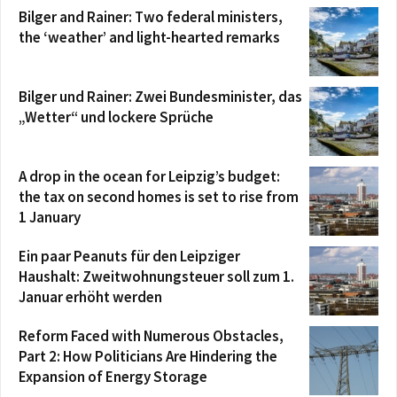
Bilger and Rainer: Two federal ministers,
the ‘weather’ and light-hearted remarks
Bilger und Rainer: Zwei Bundesminister, das
„Wetter“ und lockere Sprüche
A drop in the ocean for Leipzig’s budget:
the tax on second homes is set to rise from
1 January
Ein paar Peanuts für den Leipziger
Haushalt: Zweitwohnungsteuer soll zum 1.
Januar erhöht werden
Reform Faced with Numerous Obstacles,
Part 2: How Politicians Are Hindering the
Expansion of Energy Storage