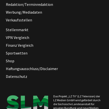
Redaktion/Terminredaktion
Werbung/Mediadaten
Verkaufsstellen
Stellenmarkt
VPN Vergleich
Finanz Vergleich
Sportwetten
Shop
Haftungsausschluss/Disclaimer
Datenschutz
Das Projekt „LZ TV“ (LZ Television) der
LZ Medien GmbH wird gefördert durch
die Sächsische Landesanstalt für
privaten Rundfunk und neue Medien.