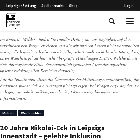
Leipziger Zeitung
Stellenmarkt
Shop
Login
Leipziger Zeitung
Im Bereich
„Melder“
finden Sie Inhalte Dritter, die uns tagtäglich auf den
verschiedensten Wegen erreichen und die wir unseren Lesern nicht vorenthalten
wollen. Es handelt sich also um aktuelle, redaktionell nicht bearbeitete und auf
ihren Wahrheitsgehalt hin nicht überprüfte Mitteilungen Dritter. Welche damit
stets durchgehende Zitate der namentlich genannten Absender außerhalb
unseres redaktionellen Bereiches darstellen.
Für die Inhalte sind allein die Übersender der Mitteilungen verantwortlich, die
Redaktion macht sich die Aussagen nicht zu eigen. Bei Fragen dazu wenden Sie
sich gern an
redaktion@l-iz.de
oder kontaktieren den Versender der
Informationen.
Melder
Wortmelder
20 Jahre Nikolai-Eck in Leipzigs
Innenstadt – gelebte Inklusion