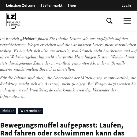
Leipziger Zeitung
Stellenmarkt
Shop
Login
Leipziger Zeitung
Im Bereich
„Melder“
finden Sie Inhalte Dritter, die uns tagtäglich auf den
verschiedensten Wegen erreichen und die wir unseren Lesern nicht vorenthalten
wollen. Es handelt sich also um aktuelle, redaktionell nicht bearbeitete und auf
ihren Wahrheitsgehalt hin nicht überprüfte Mitteilungen Dritter. Welche damit
stets durchgehende Zitate der namentlich genannten Absender außerhalb
unseres redaktionellen Bereiches darstellen.
Für die Inhalte sind allein die Übersender der Mitteilungen verantwortlich, die
Redaktion macht sich die Aussagen nicht zu eigen. Bei Fragen dazu wenden Sie
sich gern an
redaktion@l-iz.de
oder kontaktieren den Versender der
Informationen.
Melder
Wortmelder
Bewegungsmuffel aufgepasst: Laufen,
Rad fahren oder schwimmen kann das