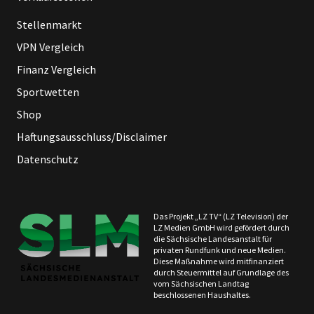
Stellenmarkt
VPN Vergleich
Finanz Vergleich
Sportwetten
Shop
Haftungsausschluss/Disclaimer
Datenschutz
Das Projekt „LZ TV“ (LZ Television) der
LZ Medien GmbH wird gefördert durch
die Sächsische Landesanstalt für
privaten Rundfunk und neue Medien.
Diese Maßnahme wird mitfinanziert
durch Steuermittel auf Grundlage des
vom Sächsischen Landtag
beschlossenen Haushaltes.