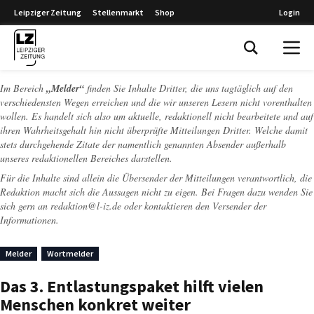
Leipziger Zeitung
Stellenmarkt
Shop
Login
Leipziger Zeitung
Im Bereich
„Melder“
finden Sie Inhalte Dritter, die uns tagtäglich auf den
verschiedensten Wegen erreichen und die wir unseren Lesern nicht vorenthalten
wollen. Es handelt sich also um aktuelle, redaktionell nicht bearbeitete und auf
ihren Wahrheitsgehalt hin nicht überprüfte Mitteilungen Dritter. Welche damit
stets durchgehende Zitate der namentlich genannten Absender außerhalb
unseres redaktionellen Bereiches darstellen.
Für die Inhalte sind allein die Übersender der Mitteilungen verantwortlich, die
Redaktion macht sich die Aussagen nicht zu eigen. Bei Fragen dazu wenden Sie
sich gern an
redaktion@l-iz.de
oder kontaktieren den Versender der
Informationen.
Melder
Wortmelder
Das 3. Entlastungspaket hilft vielen
Menschen konkret weiter