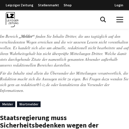
Leipziger Zeitung
Stellenmarkt
Shop
Login
Leipziger Zeitung
Im Bereich
„Melder“
finden Sie Inhalte Dritter, die uns tagtäglich auf den
verschiedensten Wegen erreichen und die wir unseren Lesern nicht vorenthalten
wollen. Es handelt sich also um aktuelle, redaktionell nicht bearbeitete und auf
ihren Wahrheitsgehalt hin nicht überprüfte Mitteilungen Dritter. Welche damit
stets durchgehende Zitate der namentlich genannten Absender außerhalb
unseres redaktionellen Bereiches darstellen.
Für die Inhalte sind allein die Übersender der Mitteilungen verantwortlich, die
Redaktion macht sich die Aussagen nicht zu eigen. Bei Fragen dazu wenden Sie
sich gern an
redaktion@l-iz.de
oder kontaktieren den Versender der
Informationen.
Melder
Wortmelder
Staatsregierung muss
Sicherheitsbedenken wegen der