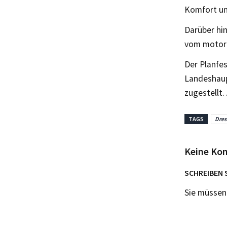
Komfort un
Darüber hi
vom motori
Der Planfes
Landeshaup
zugestellt
TAGS
Dre
Keine Ko
SCHREIBEN 
Sie müsse