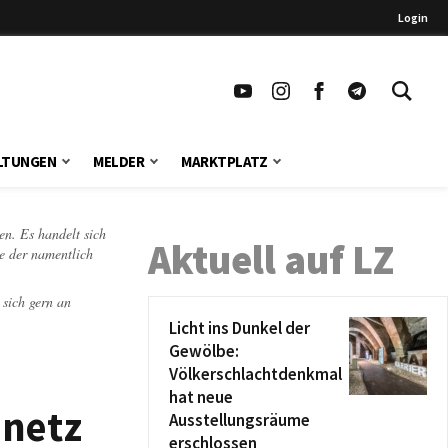
Login
LTUNGEN
MELDER
MARKTPLATZ
en. Es handelt sich
Aktuell auf LZ
te der namentlich
 sich gern an
Licht ins Dunkel der
Gewölbe:
Völkerschlachtdenkmal
hat neue
nnetz
Ausstellungsräume
erschlossen