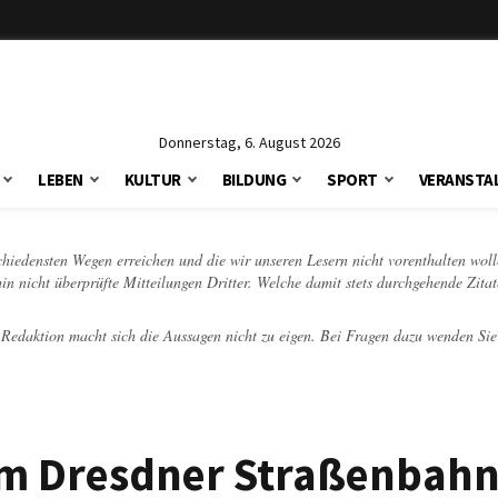
Donnerstag, 6. August 2026
LEBEN
KULTUR
BILDUNG
SPORT
VERANSTA
schiedensten Wegen erreichen und die wir unseren Lesern nicht vorenthalten woll
hin nicht überprüfte Mitteilungen Dritter. Welche damit stets durchgehende Zita
e Redaktion macht sich die Aussagen nicht zu eigen. Bei Fragen dazu wenden Sie
im Dresdner Straßenbah