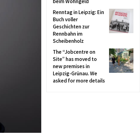
beim Wohngeld
Renntag in Leipzig: Ein
Buch voller
Geschichten zur
Rennbahn im
Scheibenholz
The “Jobcentre on
Site” has moved to
new premises in
Leipzig-Grünau. We
asked for more details