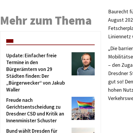
Baurecht fü
Mehr zum Thema
August 202
Fetscherpl
Liniennetz 
„Die barrie
Update: Einfacher freie
Mobilitäts
Termine in den
– den Zuga
Bürgerämtern von 29
Dresdner S
Städten finden: Der
gut so! Den
„Bürgerwecker“ von Jakub
Waller
hohen Nutze
Verkehrswe
Freude nach
Gerichtsentscheidung zu
Dresdner CSD und Kritik an
Innenminister Schuster
Bund wählt Dresden für