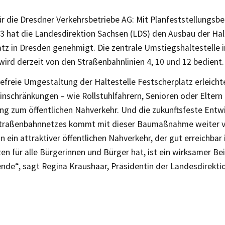
r die Dresdner Verkehrsbetriebe AG: Mit Planfeststellungsb
3 hat die Landesdirektion Sachsen (LDS) den Ausbau der Hal
atz in Dresden genehmigt. Die zentrale Umstiegshaltestelle 
wird derzeit von den Straßenbahnlinien 4, 10 und 12 bedient.
refreie Umgestaltung der Haltestelle Festscherplatz erleich
einschränkungen – wie Rollstuhlfahrern, Senioren oder Elter
ng zum öffentlichen Nahverkehr. Und die zukunftsfeste Entw
traßenbahnnetzes kommt mit dieser Baumaßnahme weiter vo
n ein attraktiver öffentlichen Nahverkehr, der gut erreichbar 
n für alle Bürgerinnen und Bürger hat, ist ein wirksamer Bei
nde“, sagt Regina Kraushaar, Präsidentin der Landesdirekti