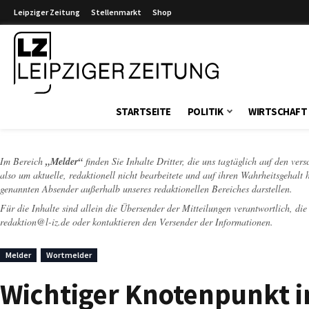
Leipziger Zeitung
Stellenmarkt
Shop
Leipziger Zeitung
STARTSEITE
POLITIK
WIRTSCHAFT
Im Bereich
„Melder“
finden Sie Inhalte Dritter, die uns tagtäglich auf den ver
also um aktuelle, redaktionell nicht bearbeitete und auf ihren Wahrheitsgehalt 
genannten Absender außerhalb unseres redaktionellen Bereiches darstellen.
Für die Inhalte sind allein die Übersender der Mitteilungen verantwortlich, di
redaktion@l-iz.de
oder kontaktieren den Versender der Informationen.
Melder
Wortmelder
Wichtiger Knotenpunkt 