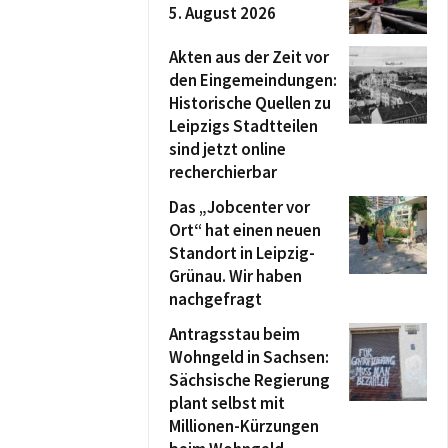
5. August 2026
Akten aus der Zeit vor
den Eingemeindungen:
Historische Quellen zu
Leipzigs Stadtteilen
sind jetzt online
recherchierbar
Das „Jobcenter vor
Ort“ hat einen neuen
Standort in Leipzig-
Grünau. Wir haben
nachgefragt
Antragsstau beim
Wohngeld in Sachsen:
Sächsische Regierung
plant selbst mit
Millionen-Kürzungen