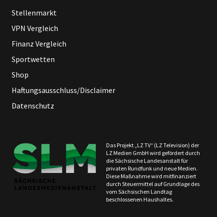
Stellenmarkt
VPN Vergleich
Finanz Vergleich
Sportwetten
Shop
Haftungsausschluss/Disclaimer
Datenschutz
Das Projekt „LZ TV“ (LZ Television) der
LZ Medien GmbH wird gefördert durch
die Sächsische Landesanstalt für
privaten Rundfunk und neue Medien.
Diese Maßnahme wird mitfinanziert
durch Steuermittel auf Grundlage des
vom Sächsischen Landtag
beschlossenen Haushaltes.