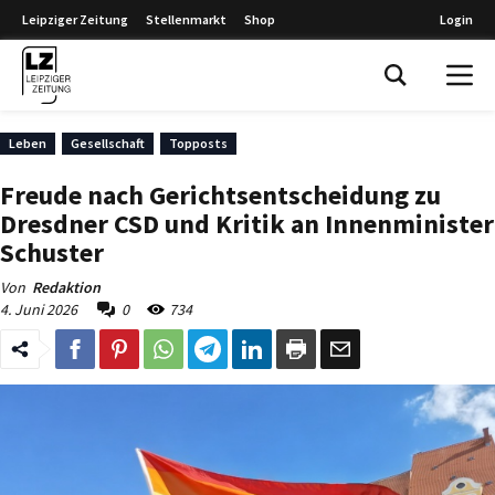
Leipziger Zeitung
Stellenmarkt
Shop
Login
Leipziger Zeitung
Leben
Gesellschaft
Topposts
Freude nach Gerichtsentscheidung zu
Dresdner CSD und Kritik an Innenminister
Schuster
Von
Redaktion
4. Juni 2026
0
734