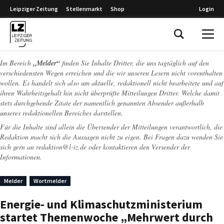
Leipziger Zeitung
Stellenmarkt
Shop
Login
Leipziger Zeitung
Im Bereich
„Melder“
finden Sie Inhalte Dritter, die uns tagtäglich auf den
verschiedensten Wegen erreichen und die wir unseren Lesern nicht vorenthalten
wollen. Es handelt sich also um aktuelle, redaktionell nicht bearbeitete und auf
ihren Wahrheitsgehalt hin nicht überprüfte Mitteilungen Dritter. Welche damit
stets durchgehende Zitate der namentlich genannten Absender außerhalb
unseres redaktionellen Bereiches darstellen.
Für die Inhalte sind allein die Übersender der Mitteilungen verantwortlich, die
Redaktion macht sich die Aussagen nicht zu eigen. Bei Fragen dazu wenden Sie
sich gern an
redaktion@l-iz.de
oder kontaktieren den Versender der
Informationen.
Melder
Wortmelder
Energie- und Klimaschutzministerium
startet Themenwoche „Mehrwert durch