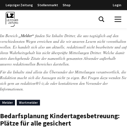
Leipziger Zeitung
Stellenmarkt
Shop
Login
Leipziger Zeitung
Im Bereich
„Melder“
finden Sie Inhalte Dritter, die uns tagtäglich auf den
verschiedensten Wegen erreichen und die wir unseren Lesern nicht vorenthalten
wollen. Es handelt sich also um aktuelle, redaktionell nicht bearbeitete und auf
ihren Wahrheitsgehalt hin nicht überprüfte Mitteilungen Dritter. Welche damit
stets durchgehende Zitate der namentlich genannten Absender außerhalb
unseres redaktionellen Bereiches darstellen.
Für die Inhalte sind allein die Übersender der Mitteilungen verantwortlich, die
Redaktion macht sich die Aussagen nicht zu eigen. Bei Fragen dazu wenden Sie
sich gern an
redaktion@l-iz.de
oder kontaktieren den Versender der
Informationen.
Melder
Wortmelder
Bedarfsplanung Kindertagesbetreuung:
Plätze für alle gesichert