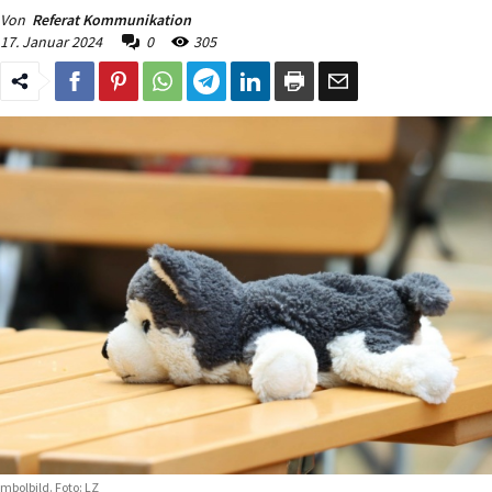
Von
Referat Kommunikation
17. Januar 2024
0
305
mbolbild. Foto: LZ