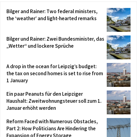
Bilger and Rainer: Two federal ministers,
the ‘weather’ and light-hearted remarks
Bilger und Rainer: Zwei Bundesminister, das
„Wetter“ und lockere Sprüche
A drop in the ocean for Leipzig’s budget:
the tax on second homes is set to rise from
1 January
Ein paar Peanuts für den Leipziger
Haushalt: Zweitwohnungsteuer soll zum 1.
Januar erhöht werden
Reform Faced with Numerous Obstacles,
Part 2: How Politicians Are Hindering the
Expansion of Energy Storage