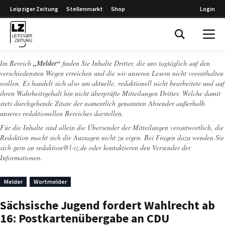
Leipziger Zeitung
Stellenmarkt
Shop
Login
Leipziger Zeitung
Im Bereich
„Melder“
finden Sie Inhalte Dritter, die uns tagtäglich auf den
verschiedensten Wegen erreichen und die wir unseren Lesern nicht vorenthalten
wollen. Es handelt sich also um aktuelle, redaktionell nicht bearbeitete und auf
ihren Wahrheitsgehalt hin nicht überprüfte Mitteilungen Dritter. Welche damit
stets durchgehende Zitate der namentlich genannten Absender außerhalb
unseres redaktionellen Bereiches darstellen.
Für die Inhalte sind allein die Übersender der Mitteilungen verantwortlich, die
Redaktion macht sich die Aussagen nicht zu eigen. Bei Fragen dazu wenden Sie
sich gern an
redaktion@l-iz.de
oder kontaktieren den Versender der
Informationen.
Melder
Wortmelder
Sächsische Jugend fordert Wahlrecht ab
16: Postkartenübergabe an CDU