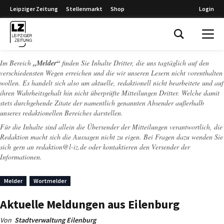
Leipziger Zeitung
Stellenmarkt
Shop
Login
Leipziger Zeitung
Im Bereich
„Melder“
finden Sie Inhalte Dritter, die uns tagtäglich auf den
verschiedensten Wegen erreichen und die wir unseren Lesern nicht vorenthalten
wollen. Es handelt sich also um aktuelle, redaktionell nicht bearbeitete und auf
ihren Wahrheitsgehalt hin nicht überprüfte Mitteilungen Dritter. Welche damit
stets durchgehende Zitate der namentlich genannten Absender außerhalb
unseres redaktionellen Bereiches darstellen.
Für die Inhalte sind allein die Übersender der Mitteilungen verantwortlich, die
Redaktion macht sich die Aussagen nicht zu eigen. Bei Fragen dazu wenden Sie
sich gern an
redaktion@l-iz.de
oder kontaktieren den Versender der
Informationen.
Melder
Wortmelder
Aktuelle Meldungen aus Eilenburg
Von
Stadtverwaltung Eilenburg