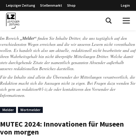
Leipziger Zeitung
Stellenmarkt
Shop
Login
Leipziger Zeitung
Im Bereich
„Melder“
finden Sie Inhalte Dritter, die uns tagtäglich auf den
verschiedensten Wegen erreichen und die wir unseren Lesern nicht vorenthalten
wollen. Es handelt sich also um aktuelle, redaktionell nicht bearbeitete und auf
ihren Wahrheitsgehalt hin nicht überprüfte Mitteilungen Dritter. Welche damit
stets durchgehende Zitate der namentlich genannten Absender außerhalb
unseres redaktionellen Bereiches darstellen.
Für die Inhalte sind allein die Übersender der Mitteilungen verantwortlich, die
Redaktion macht sich die Aussagen nicht zu eigen. Bei Fragen dazu wenden Sie
sich gern an
redaktion@l-iz.de
oder kontaktieren den Versender der
Informationen.
Melder
Wortmelder
MUTEC 2024: Innovationen für Museen
von morgen