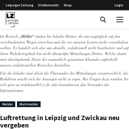
Leipziger Zeitung
Stellenmarkt
Shop
Login
Leipziger Zeitung
Im Bereich
„Melder“
finden Sie Inhalte Dritter, die uns tagtäglich auf den
verschiedensten Wegen erreichen und die wir unseren Lesern nicht vorenthalten
wollen. Es handelt sich also um aktuelle, redaktionell nicht bearbeitete und auf
ihren Wahrheitsgehalt hin nicht überprüfte Mitteilungen Dritter. Welche damit
stets durchgehende Zitate der namentlich genannten Absender außerhalb
unseres redaktionellen Bereiches darstellen.
Für die Inhalte sind allein die Übersender der Mitteilungen verantwortlich, die
Redaktion macht sich die Aussagen nicht zu eigen. Bei Fragen dazu wenden Sie
sich gern an
redaktion@l-iz.de
oder kontaktieren den Versender der
Informationen.
Melder
Wortmelder
Luftrettung in Leipzig und Zwickau neu
vergeben