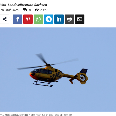
Von
Landesdirektion Sachsen
10. Mai 2026
0
2399
AC Hubschrauber im Noteinsatz. Foto: Michael Freitag