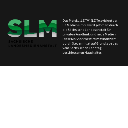
Das Projekt „LZ TV“ (LZ Television) der
LZ Medien GmbH wird gefördert durch
die Sächsische Landesanstalt für
privaten Rundfunk und neue Medien.
Diese Maßnahme wird mitfinanziert
durch Steuermittel auf Grundlage des
vom Sächsischen Landtag
beschlossenen Haushaltes.