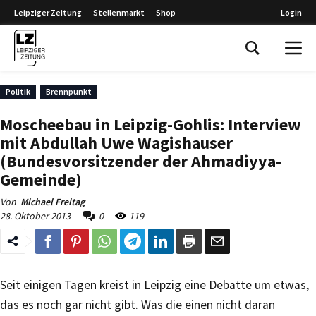
Leipziger Zeitung
Stellenmarkt
Shop
Login
Leipziger Zeitung
Politik
Brennpunkt
Moscheebau in Leipzig-Gohlis: Interview
mit Abdullah Uwe Wagishauser
(Bundesvorsitzender der Ahmadiyya-
Gemeinde)
Von
Michael Freitag
28. Oktober 2013
0
119
Seit einigen Tagen kreist in Leipzig eine Debatte um etwas,
das es noch gar nicht gibt. Was die einen nicht daran