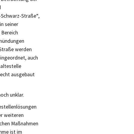
d
-Schwarz-Straße“,
in seiner
 Bereich
nmündungen
-Straße werden
ingeordnet, auch
altestelle
recht ausgebaut
noch unklar.
estellenlösungen
er weiteren
nischen Maßnahmen
hme ist im