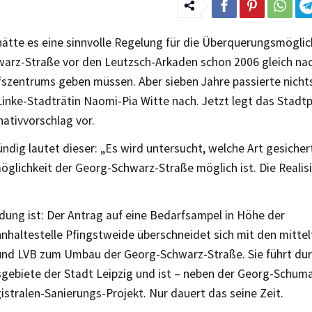
hätte es eine sinnvolle Regelung für die Überquerungsmöglic
arz-Straße vor den Leutzsch-Arkaden schon 2006 gleich nac
fszentrums geben müssen. Aber sieben Jahre passierte nich
 Linke-Stadträtin Naomi-Pia Witte nach. Jetzt legt das Stad
nativvorschlag vor.
ndig lautet dieser: „Es wird untersucht, welche Art gesicher
glichkeit der Georg-Schwarz-Straße möglich ist. Die Realisi
dung ist: Der Antrag auf eine Bedarfsampel in Höhe der
haltestelle Pfingstweide überschneidet sich mit den mittel
und LVB zum Umbau der Georg-Schwarz-Straße. Sie führt dur
ebiete der Stadt Leipzig und ist – neben der Georg-Schum
stralen-Sanierungs-Projekt. Nur dauert das seine Zeit.