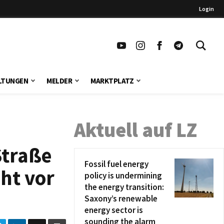
Login
LTUNGEN
MELDER
MARKTPLATZ
Aktuell auf LZ
Straße
Fossil fuel energy
ht vor
policy is undermining
the energy transition:
Saxony’s renewable
energy sector is
sounding the alarm