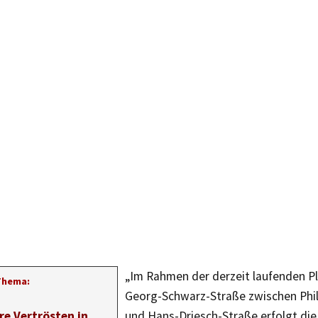
„Im Rahmen der derzeit laufenden Pl
Thema:
Georg-Schwarz-Straße zwischen Phil
re Vertrösten in
und Hans-Driesch-Straße erfolgt di