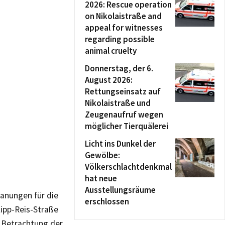
2026: Rescue operation
on Nikolaistraße and
appeal for witnesses
regarding possible
animal cruelty
Donnerstag, der 6.
August 2026:
Rettungseinsatz auf
Nikolaistraße und
Zeugenaufruf wegen
möglicher Tierquälerei
Licht ins Dunkel der
Gewölbe:
Völkerschlachtdenkmal
hat neue
Ausstellungsräume
anungen für die
erschlossen
ipp-Reis-Straße
e Betrachtung der