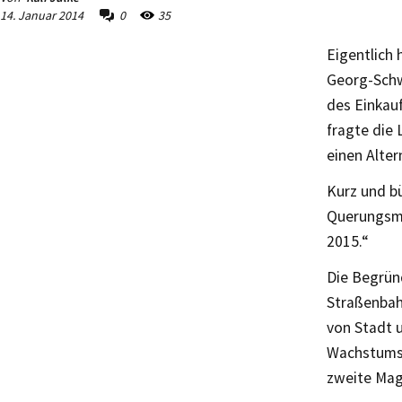
14. Januar 2014
0
35
Eigentlich 
Georg-Schw
des Einkau
fragte die
einen Alter
Kurz und bü
Querungsmö
2015.“
Die Begrün
Straßenbahn
von Stadt 
Wachstumsg
zweite Magi