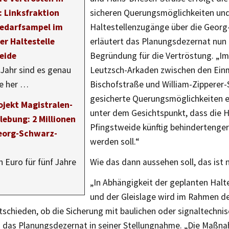
: Linksfraktion
sicheren Querungsmöglichkeiten un
Bedarfsampel im
Haltestellenzugänge über die Georg
er Haltestelle
erläutert das Planungsdezernat nun 
eide
Begründung für die Vertröstung. „Im
Jahr sind es genau
Leutzsch-Arkaden zwischen den Ei
e her …
Bischofstraße und William-Zipperer
gesicherte Querungsmöglichkeiten e
ojekt Magistralen-
unter dem Gesichtspunkt, dass die H
lebung: 2 Millionen
Pfingstweide künftig behindertenge
Georg-Schwarz-
werden soll.“
n Euro für fünf Jahre
Wie das dann aussehen soll, das ist 
„In Abhängigkeit der geplanten Halt
und der Gleislage wird im Rahmen d
tschieden, ob die Sicherung mit baulichen oder signaltech
so das Planungsdezernat in seiner Stellungnahme. „Die Maßna