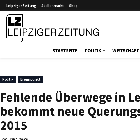
Leipziger Zeitung
Stellenmarkt
Shop
Leipziger Zeitung
STARTSEITE
POLITIK
WIRTSCHAFT
Politik
Brennpunkt
Fehlende Überwege in L
bekommt neue Querungsm
2015
Von
Ralf Julke