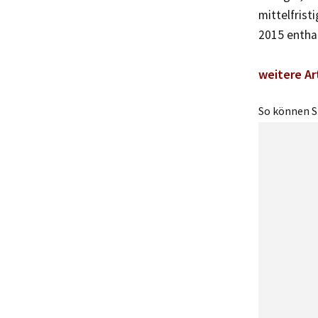
mittelfris
2015 entha
weitere Ar
So können Si