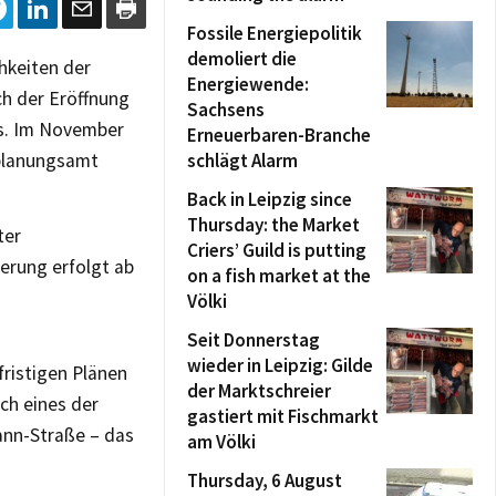
Fossile Energiepolitik
demoliert die
hkeiten der
Energiewende:
h der Eröffnung
Sachsens
ts. Im November
Erneuerbaren-Branche
tplanungsamt
schlägt Alarm
Back in Leipzig since
Thursday: the Market
ter
Criers’ Guild is putting
erung erfolgt ab
on a fish market at the
Völki
Seit Donnerstag
wieder in Leipzig: Gilde
fristigen Plänen
der Marktschreier
ch eines der
gastiert mit Fischmarkt
ann-Straße – das
am Völki
Thursday, 6 August